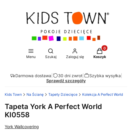
Produkty w koszy
Otwórz wyszukiwarkę
Menu
Szukaj
Zaloguj się
Koszyk
Darmowa dostawa
|
30 dni zwrot
|
Szybka wysyłka
|
Sprawdź szczegóły
Kids Town
Na Ścianę
Tapety Dziecięce
Kolekcja A Perfect World
Tapeta York A Perfect World
KI0558
York Wallcovering