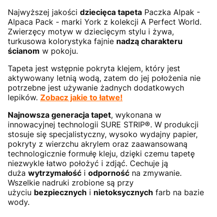
Najwyższej jakości
dziecięca tapeta
Paczka Alpak -
Alpaca Pack - marki York z kolekcji A Perfect World.
Zwierzęcy motyw w dziecięcym stylu i żywa,
turkusowa kolorystyka fajnie
nadzą charakteru
ścianom
w pokoju.
Tapeta jest wstępnie pokryta klejem, który jest
aktywowany letnią wodą, zatem do jej położenia nie
potrzebne jest używanie żadnych dodatkowych
lepików.
Zobacz jakie to łatwe!
Najnowsza generacja tapet
, wykonana w
innowacyjnej technologii SURE STRIP®. W produkcji
stosuje się specjalistyczny, wysoko wydajny papier,
pokryty z wierzchu akrylem oraz zaawansowaną
technologicznie formułę kleju, dzięki czemu tapetę
niezwykle łatwo położyć i zdjąć. Cechuje ją
duża
wytrzymałość
i
odporność
na zmywanie.
Wszelkie nadruki zrobione są przy
użyciu
bezpiecznych
i
nietoksycznych
farb na bazie
wody.