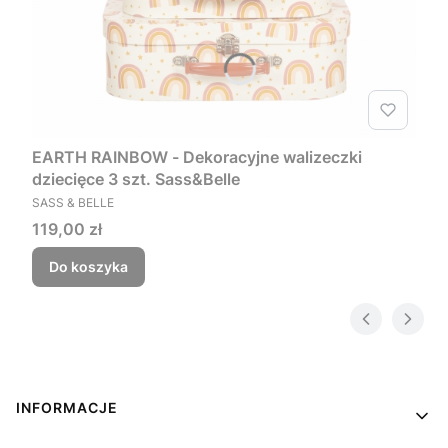
EARTH RAINBOW - Dekoracyjne walizeczki
dziecięce 3 szt. Sass&Belle
PRODUCENT
SASS & BELLE
Cena
119,00 zł
Do koszyka
Linki w stopce
INFORMACJE