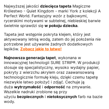
Najwyższej jakości
dziecięca tapeta
Magiczne
Królestwo - Quiet Kingdom - marki York z kolekcji A
Perfect World. Fantazyjny wzór z bajkowymi,
rycerskimi motywami w subtelnej, niebieskiej barwie
świetnie sprawdzi się
w pokoju dziecka
.
Tapeta jest wstępnie pokryta klejem, który jest
aktywowany letnią wodą, zatem do jej położenia nie
potrzebne jest używanie żadnych dodatkowych
lepików.
Zobacz jakie to łatwe!
Najnowsza generacja tapet
, wykonana w
innowacyjnej technologii SURE STRIP®. W produkcji
stosuje się specjalistyczny, wysoko wydajny papier,
pokryty z wierzchu akrylem oraz zaawansowaną
technologicznie formułę kleju, dzięki czemu tapetę
niezwykle łatwo położyć i zdjąć. Cechuje ją
duża
wytrzymałość
i
odporność
na zmywanie.
Wszelkie nadruki zrobione są przy
użyciu
bezpiecznych
i
nietoksycznych
farb na bazie
wody.