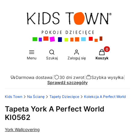
Produkty w koszy
Otwórz wyszukiwarkę
Menu
Szukaj
Zaloguj się
Koszyk
Darmowa dostawa
|
30 dni zwrot
|
Szybka wysyłka
|
Sprawdź szczegóły
Kids Town
Na Ścianę
Tapety Dziecięce
Kolekcja A Perfect World
Tapeta York A Perfect World
KI0562
York Wallcovering