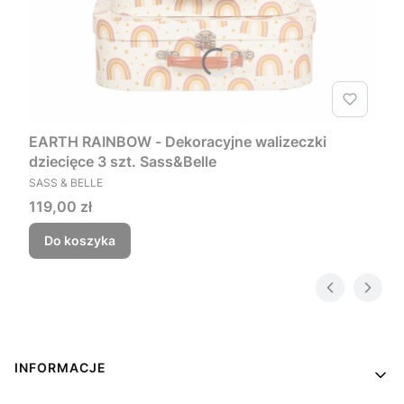
EARTH RAINBOW - Dekoracyjne walizeczki
dziecięce 3 szt. Sass&Belle
PRODUCENT
SASS & BELLE
Cena
119,00 zł
Do koszyka
Linki w stopce
INFORMACJE