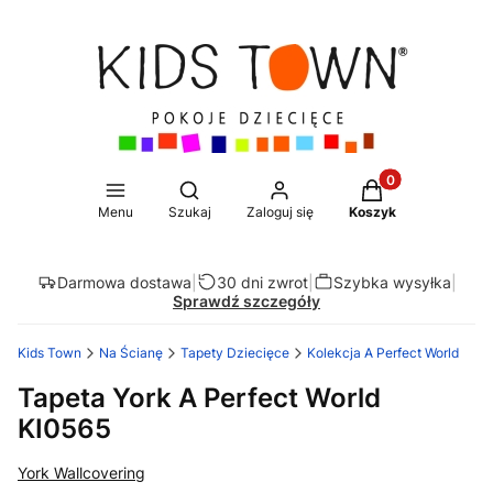
Produkty w koszy
Otwórz wyszukiwarkę
Menu
Szukaj
Zaloguj się
Koszyk
Darmowa dostawa
|
30 dni zwrot
|
Szybka wysyłka
|
Sprawdź szczegóły
Kids Town
Na Ścianę
Tapety Dziecięce
Kolekcja A Perfect World
Tapeta York A Perfect World
KI0565
York Wallcovering