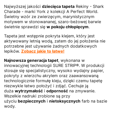
Najwyższej jakości
dziecięca tapeta
Rekiny - Shark
Charade - marki York z kolekcji A Perfect World.
Świetny wzór ze zwierzęcym, marynistycznym
motywem w stonowananej, szaro-beżowej barwie
świetnie sprawdzi się
w pokoju chłopięcym
.
Tapeta jest wstępnie pokryta klejem, który jest
aktywowany letnią wodą, zatem do jej położenia nie
potrzebne jest używanie żadnych dodatkowych
lepików.
Zobacz jakie to łatwe!
Najnowsza generacja tapet
, wykonana w
innowacyjnej technologii SURE STRIP®. W produkcji
stosuje się specjalistyczny, wysoko wydajny papier,
pokryty z wierzchu akrylem oraz zaawansowaną
technologicznie formułę kleju, dzięki czemu tapetę
niezwykle łatwo położyć i zdjąć. Cechuje ją
duża
wytrzymałość
i
odporność
na zmywanie.
Wszelkie nadruki zrobione są przy
użyciu
bezpiecznych
i
nietoksycznych
farb na bazie
wody.