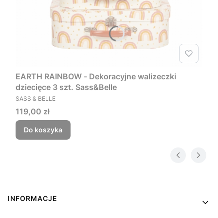
EARTH RAINBOW - Dekoracyjne walizeczki
dziecięce 3 szt. Sass&Belle
PRODUCENT
SASS & BELLE
Cena
119,00 zł
Do koszyka
Linki w stopce
INFORMACJE