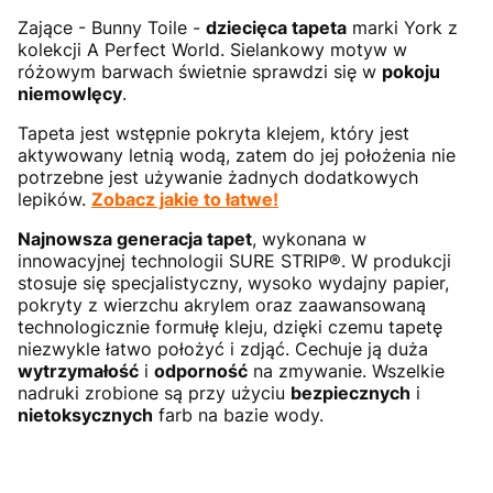
Zające - Bunny Toile -
dziecięca tapeta
marki York z
kolekcji A Perfect World. Sielankowy motyw w
różowym barwach świetnie sprawdzi się w
pokoju
niemowlęcy
.
Tapeta jest wstępnie pokryta klejem, który jest
aktywowany letnią wodą, zatem do jej położenia nie
potrzebne jest używanie żadnych dodatkowych
lepików.
Zobacz jakie to łatwe!
Najnowsza generacja tapet
, wykonana w
innowacyjnej technologii SURE STRIP®. W produkcji
stosuje się specjalistyczny, wysoko wydajny papier,
pokryty z wierzchu akrylem oraz zaawansowaną
technologicznie formułę kleju, dzięki czemu tapetę
niezwykle łatwo położyć i zdjąć. Cechuje ją duża
wytrzymałość
i
odporność
na zmywanie. Wszelkie
nadruki zrobione są przy użyciu
bezpiecznych
i
nietoksycznych
farb na bazie wody.