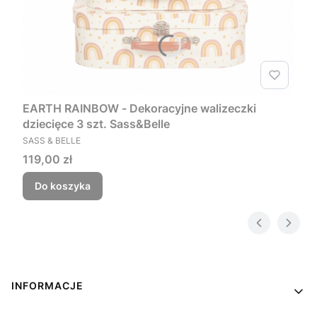
EARTH RAINBOW - Dekoracyjne walizeczki
dziecięce 3 szt. Sass&Belle
PRODUCENT
SASS & BELLE
Cena
119,00 zł
Do koszyka
Linki w stopce
INFORMACJE