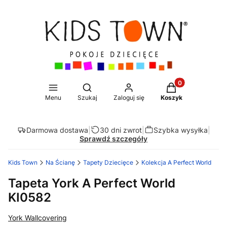
Produkty w koszy
Otwórz wyszukiwarkę
Menu
Szukaj
Zaloguj się
Koszyk
Darmowa dostawa
|
30 dni zwrot
|
Szybka wysyłka
|
Sprawdź szczegóły
Kids Town
Na Ścianę
Tapety Dziecięce
Kolekcja A Perfect World
Tapeta York A Perfect World
KI0582
York Wallcovering