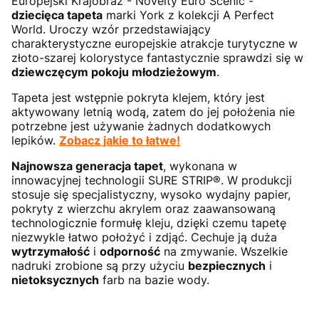
Europejski Krajobraz - Novelty Euro Scenic -
dziecięca tapeta
marki York z kolekcji A Perfect
World. Uroczy wzór przedstawiający
charakterystyczne europejskie atrakcje turytyczne w
złoto-szarej kolorystyce fantastycznie sprawdzi się w
dziewczęcym pokoju młodzieżowym
.
Tapeta jest wstępnie pokryta klejem, który jest
aktywowany letnią wodą, zatem do jej położenia nie
potrzebne jest używanie żadnych dodatkowych
lepików.
Zobacz jakie to łatwe!
Najnowsza generacja tapet
, wykonana w
innowacyjnej technologii SURE STRIP®. W produkcji
stosuje się specjalistyczny, wysoko wydajny papier,
pokryty z wierzchu akrylem oraz zaawansowaną
technologicznie formułę kleju, dzięki czemu tapetę
niezwykle łatwo położyć i zdjąć. Cechuje ją duża
wytrzymałość
i
odporność
na zmywanie. Wszelkie
nadruki zrobione są przy użyciu
bezpiecznych
i
nietoksycznych
farb na bazie wody.