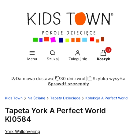
Produkty w koszy
Otwórz wyszukiwarkę
Menu
Szukaj
Zaloguj się
Koszyk
Darmowa dostawa
|
30 dni zwrot
|
Szybka wysyłka
|
Sprawdź szczegóły
Kids Town
Na Ścianę
Tapety Dziecięce
Kolekcja A Perfect World
Tapeta York A Perfect World
KI0584
York Wallcovering