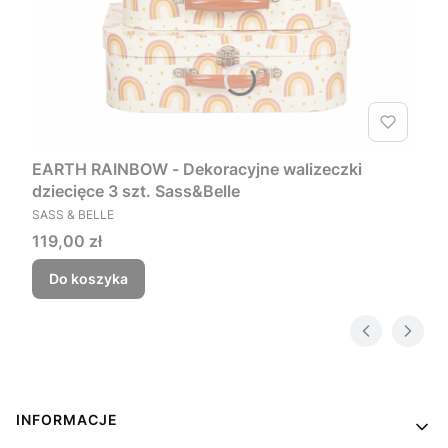
EARTH RAINBOW - Dekoracyjne walizeczki
dziecięce 3 szt. Sass&Belle
PRODUCENT
SASS & BELLE
Cena
119,00 zł
Do koszyka
Linki w stopce
INFORMACJE