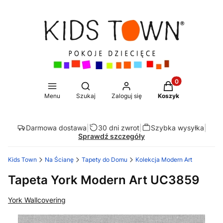
Produkty w koszy
Otwórz wyszukiwarkę
Menu
Szukaj
Zaloguj się
Koszyk
Darmowa dostawa
|
30 dni zwrot
|
Szybka wysyłka
|
Sprawdź szczegóły
Kids Town
Na Ścianę
Tapety do Domu
Kolekcja Modern Art
Tapeta York Modern Art UC3859
York Wallcovering