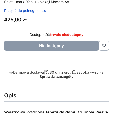
Splot - marki York z kolekcji Modern Art.
Przejdź do pełnego opisu
Cena
425,00 zł
Dostępność:
trwale niedostępny
Niedostępny
Darmowa dostawa
|
30 dni zwrot
|
Szybka wysyłka
|
Sprawdź szczegóły
Opis
Wyjątkowa, ozdobna
tapeta do domu
Crumble Weave