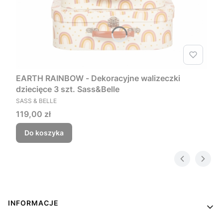
EARTH RAINBOW - Dekoracyjne walizeczki
dziecięce 3 szt. Sass&Belle
PRODUCENT
SASS & BELLE
Cena
119,00 zł
Do koszyka
Linki w stopce
INFORMACJE