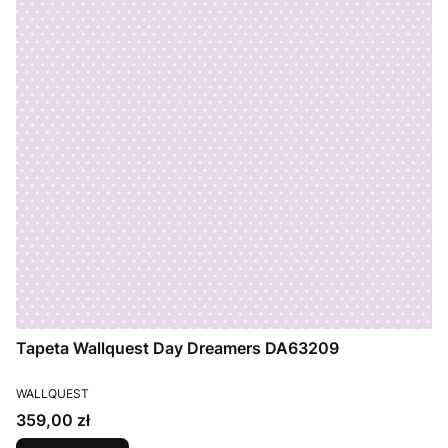
Tapeta Wallquest Day Dreamers DA63209
PRODUCENT
WALLQUEST
Cena
359,00 zł