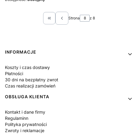
Strona
z 8
Wróć do pierwszej strony z produktami
Linki w stopce
INFORMACJE
Koszty i czas dostawy
Płatności
30 dni na bezpłatny zwrot
Czas realizacji zamówień
OBSŁUGA KLIENTA
Kontakt i dane firmy
Regulaminn
Polityka prywatności
Zwroty i reklamacje