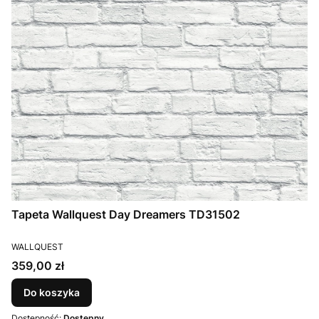
Tapeta Wallquest Day Dreamers TD31502
PRODUCENT
WALLQUEST
Cena
359,00 zł
Do koszyka
Dostępność:
Dostępny