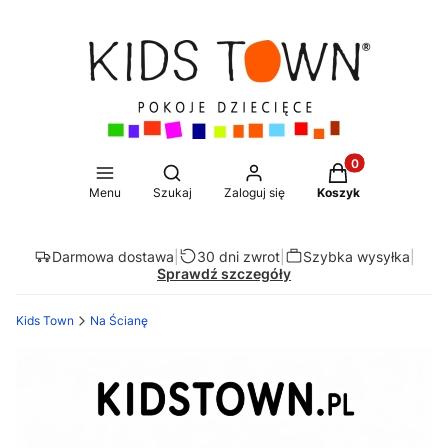
Produkty w koszy
Otwórz wyszukiwarkę
Menu
Szukaj
Zaloguj się
Koszyk
Darmowa dostawa
|
30 dni zwrot
|
Szybka wysyłka
|
Sprawdź szczegóły
Kids Town
Na Ścianę