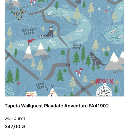
Tapeta Wallquest Playdate Adventure FA41902
PRODUCENT
WALLQUEST
Cena
347,00 zł