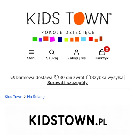
Produkty w koszy
Otwórz wyszukiwarkę
Menu
Szukaj
Zaloguj się
Koszyk
Darmowa dostawa
|
30 dni zwrot
|
Szybka wysyłka
|
Sprawdź szczegóły
Kids Town
Na Ścianę