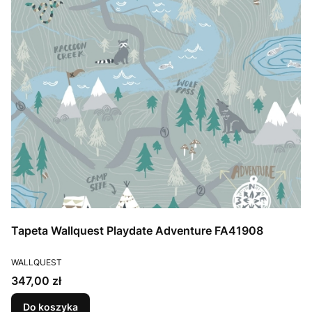
Tapeta Wallquest Playdate Adventure FA41908
PRODUCENT
WALLQUEST
Cena
347,00 zł
Do koszyka