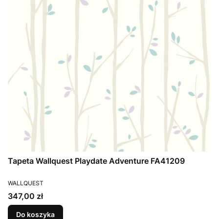
Tapeta Wallquest Playdate Adventure FA41209
PRODUCENT
WALLQUEST
Cena
347,00 zł
Do koszyka