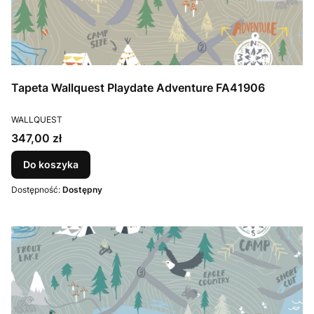
Tapeta Wallquest Playdate Adventure FA41906
PRODUCENT
WALLQUEST
Cena
347,00 zł
Do koszyka
Dostępność:
Dostępny