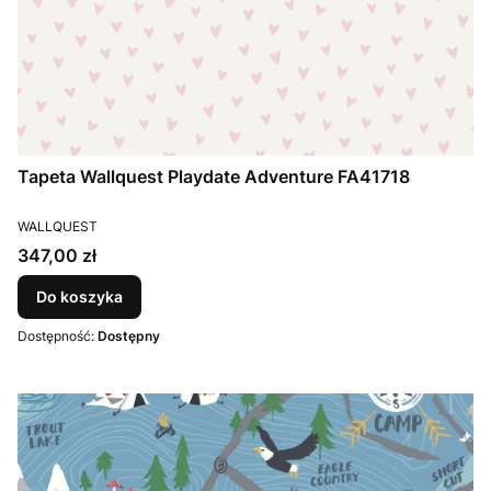
Tapeta Wallquest Playdate Adventure FA41718
PRODUCENT
WALLQUEST
Cena
347,00 zł
Do koszyka
Dostępność:
Dostępny