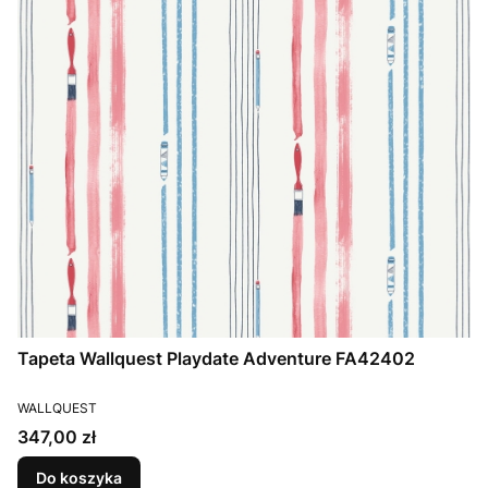
Tapeta Wallquest Playdate Adventure FA42402
PRODUCENT
WALLQUEST
Cena
347,00 zł
Do koszyka