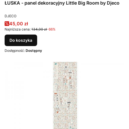
ŁUSKA - panel dekoracyjny Little Big Room by Djeco
PRODUCENT
DJECO
Cena promocyjna
45,00 zł
Najniższa cena:
134,00 zł
-66%
Do koszyka
Dostępność:
Dostępny