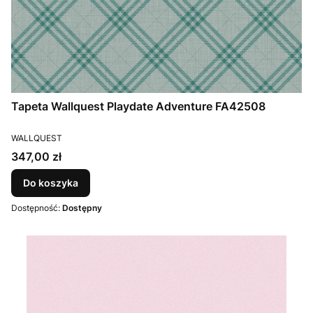
Tapeta Wallquest Playdate Adventure FA42508
PRODUCENT
WALLQUEST
Cena
347,00 zł
Do koszyka
Dostępność:
Dostępny