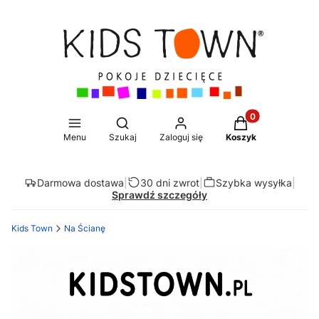
Produkty w koszy
Otwórz wyszukiwarkę
Menu
Szukaj
Zaloguj się
Koszyk
Darmowa dostawa
|
30 dni zwrot
|
Szybka wysyłka
|
Sprawdź szczegóły
Kids Town
Na Ścianę