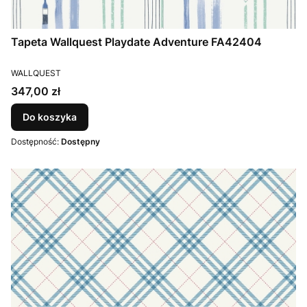
Tapeta Wallquest Playdate Adventure FA42404
PRODUCENT
WALLQUEST
Cena
347,00 zł
Do koszyka
Dostępność:
Dostępny