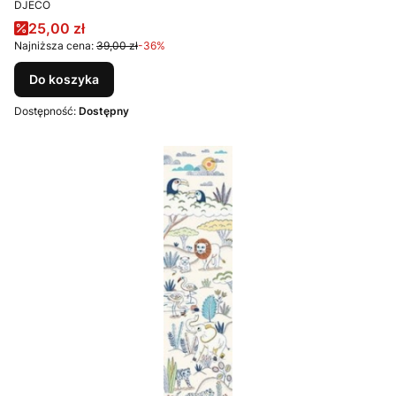
PRODUCENT
DJECO
Cena promocyjna
25,00 zł
Najniższa cena:
39,00 zł
-36%
Do koszyka
Dostępność:
Dostępny