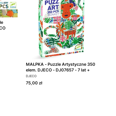
le
ECO
MAŁPKA - Puzzle Artystyczne 350
elem. DJECO - DJ07657 - 7 lat +
PRODUCENT
DJECO
Cena
75,00 zł