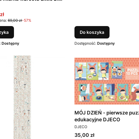
T
 Djeco
promocyjna
zł
ena:
69,00 zł
-57%
zyka
Do koszyka
:
Dostępny
Dostępność:
Dostępny
MÓJ DZIEŃ - pierwsze puz
edukacyjne DJECO
PRODUCENT
DJECO
Cena
35,00 zł