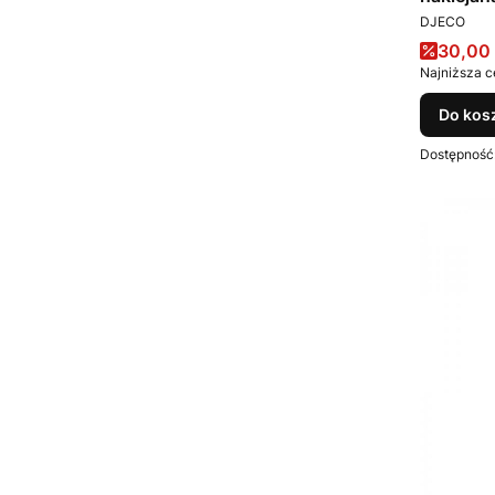
PRODUCEN
Room by
DJECO
Cena 
30,00 
Najniższa c
Do kos
Dostępność