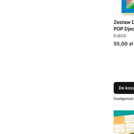
Zestaw 
POP Dje
PRODUCEN
DJECO
Cena
55,00 zł
Do kos
Dostępność