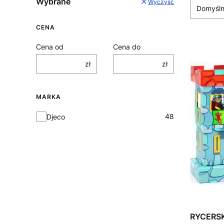
Wybrane
Wyczyść
Domyśl
CENA
Cena od
Cena do
zł
zł
MARKA
Marka
48
Djeco
RYCERSK