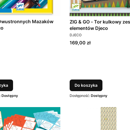
Dwustronnych Mazaków
ZIG & GO - Tor kulkowy ze
co
elementów Djeco
T
PRODUCENT
DJECO
Cena
169,00 zł
zyka
Do koszyka
:
Dostępny
Dostępność:
Dostępny