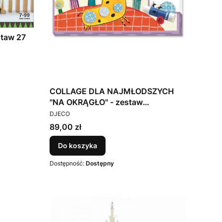
staw 27
COLLAGE DLA NAJMŁODSZYCH
"NA OKRĄGŁO" - zestaw
PRODUCENT
artystyczny DJECO
DJECO
Cena
89,00 zł
Do koszyka
Dostępność:
Dostępny