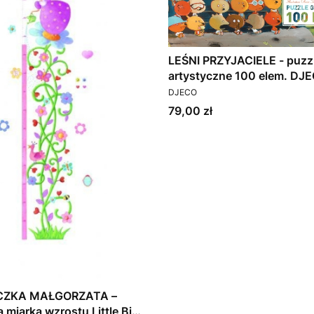
LEŚNI PRZYJACIELE - puzz
artystyczne 100 elem. DJ
PRODUCENT
DJECO
Cena
79,00 zł
ICZKA MAŁGORZATA –
a miarka wzrostu Little Big