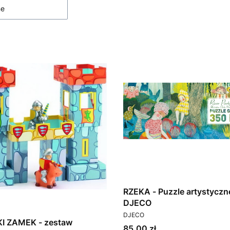
ne
RZEKA - Puzzle artystyczne
DJECO
PRODUCENT
DJECO
I ZAMEK - zestaw
Cena
85,00 zł