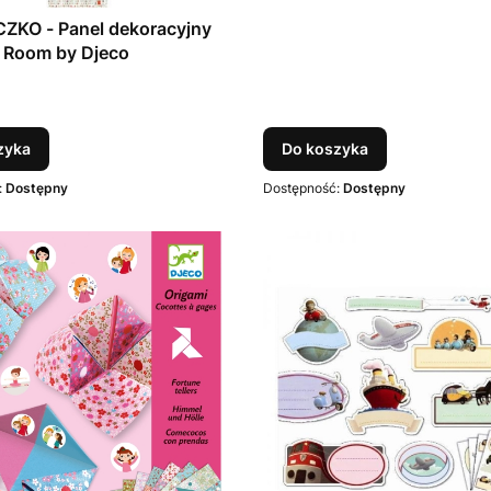
ZKO - Panel dekoracyjny
ig Room by Djeco
T
zyka
Do koszyka
:
Dostępny
Dostępność:
Dostępny