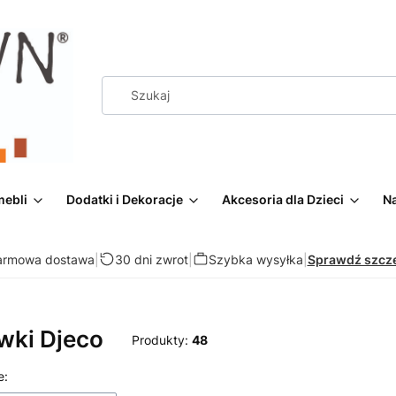
mebli
Dodatki i Dekoracje
Akcesoria dla Dzieci
Na
armowa dostawa
|
30 dni zwrot
|
Szybka wysyłka
|
Sprawdź szcz
wki Djeco
Produkty:
48
 produktów
e: