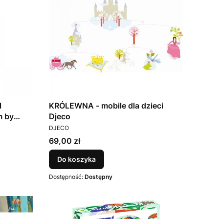
l
KRÓLEWNA - mobile dla dzieci
m by
Djeco
PRODUCENT
DJECO
Cena
69,00 zł
Do koszyka
Dostępność:
Dostępny