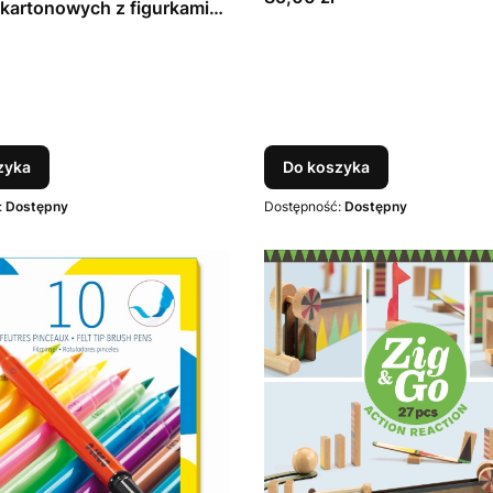
kartonowych z figurkami
T
zyka
Do koszyka
:
Dostępny
Dostępność:
Dostępny