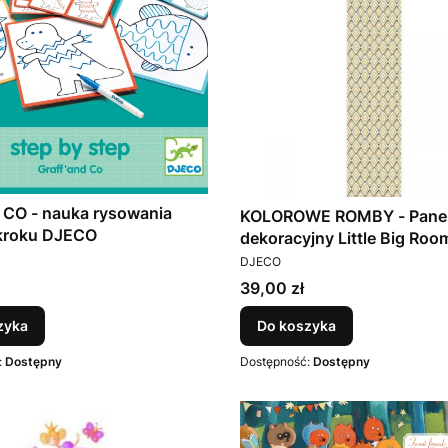
 CO - nauka rysowania
KOLOROWE ROMBY - Pane
 kroku DJECO
dekoracyjny Little Big Roo
T
PRODUCENT
Djeco
DJECO
Cena
39,00 zł
zyka
Do koszyka
:
Dostępny
Dostępność:
Dostępny