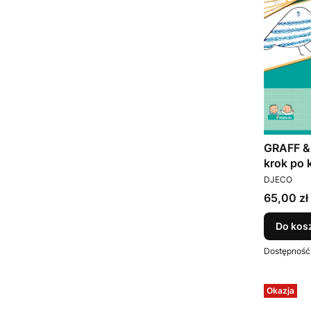
GRAFF &
krok po
PRODUCEN
DJECO
Cena
65,00 zł
Do kos
Dostępność
Okazja