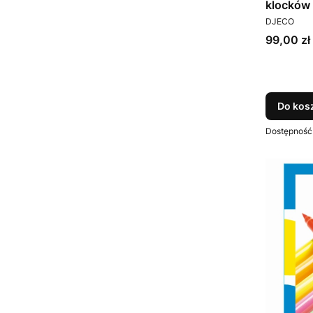
klocków 
PRODUCEN
Djeco
DJECO
Cena
99,00 zł
Do kos
Dostępność