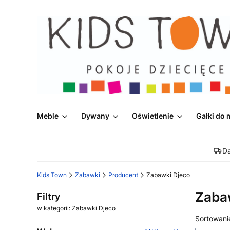
Meble
Dywany
Oświetlenie
Gałki do 
D
Kids Town
Zabawki
Producent
Zabawki Djeco
Zaba
Filtry
w kategorii: Zabawki Djeco
Lista
Sortowani