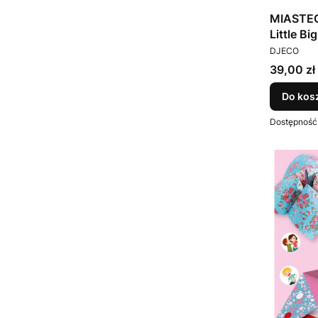
MIASTEC
Little B
PRODUCEN
DJECO
Cena
39,00 zł
Do kos
Dostępność