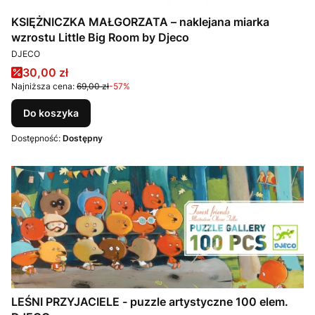
KSIĘŻNICZKA MAŁGORZATA – naklejana miarka
wzrostu Little Big Room by Djeco
PRODUCENT
DJECO
Cena promocyjna
30,00 zł
Najniższa cena:
69,00 zł
-57%
Do koszyka
Dostępność:
Dostępny
LEŚNI PRZYJACIELE - puzzle artystyczne 100 elem.