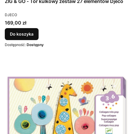
ZIG & GO - Tor kulkowy zestaw 27 elementów Djeco
PRODUCENT
DJECO
Cena
169,00 zł
Do koszyka
Dostępność:
Dostępny