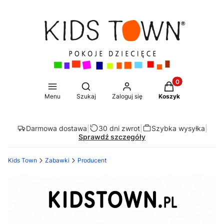
Produkty w koszy
Otwórz wyszukiwarkę
Menu
Szukaj
Zaloguj się
Koszyk
Darmowa dostawa
|
30 dni zwrot
|
Szybka wysyłka
|
Sprawdź szczegóły
Kids Town
Zabawki
Producent