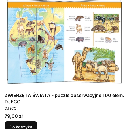
ZWIERZĘTA ŚWIATA - puzzle obserwacyjne 100 elem.
DJECO
PRODUCENT
DJECO
Cena
79,00 zł
Do koszyka