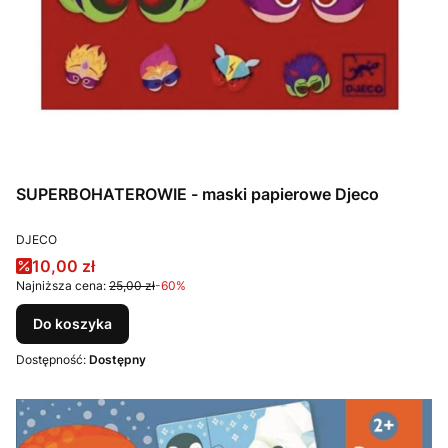
SUPERBOHATEROWIE - maski papierowe Djeco
PRODUCENT
DJECO
Cena promocyjna
10,00 zł
Najniższa cena:
25,00 zł
-60%
Do koszyka
Dostępność:
Dostępny