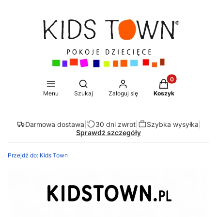
Produkty w koszy
Otwórz wyszukiwarkę
Menu
Szukaj
Zaloguj się
Koszyk
Darmowa dostawa
|
30 dni zwrot
|
Szybka wysyłka
|
Sprawdź szczegóły
Przejdź do:
Kids Town