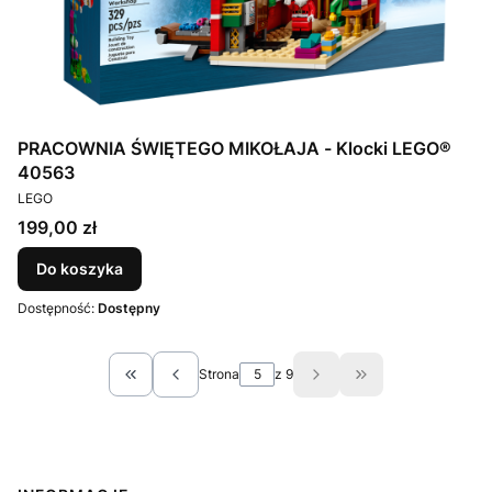
PRACOWNIA ŚWIĘTEGO MIKOŁAJA - Klocki LEGO®
40563
PRODUCENT
LEGO
Cena
199,00 zł
Do koszyka
Dostępność:
Dostępny
Strona
z 9
Wróć do pierwszej strony z produktami
Przejdź do ostatn