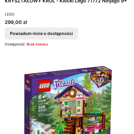
KRYSZTAŁOWY KRÓL - Klocki Lego 71772 Ninjago 9+
PRODUCENT
LEGO
Cena
299,00 zł
Powiadom mnie o dostępności
Dostępność:
Brak towaru