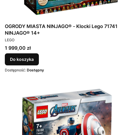
OGRODY MIASTA NINJAGO® - Klocki Lego 71741
NINJAGO® 14+
PRODUCENT
LEGO
Cena
1 999,00 zł
Do koszyka
Dostępność:
Dostępny