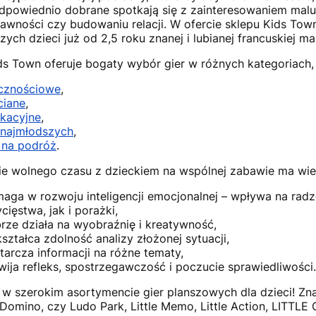
Odpowiednio dobrane spotkają się z zainteresowaniem m
rawności czy budowaniu relacji. W ofercie sklepu Kids Town
ych dzieci już od 2,5 roku znanej i lubianej francuskiej ma
ds Town oferuje bogaty wybór gier w różnych kategoriach, 
cznościowe
,
ciane
,
kacyjne
,
 najmłodszych
,
 na podróż
.
e wolnego czasu z dzieckiem na wspólnej zabawie ma wiel
aga w rozwoju inteligencji emocjonalnej – wpływa na radz
cięstwa, jak i porażki,
rze działa na wyobraźnię i kreatywność,
ształca zdolność analizy złożonej sytuacji,
tarcza informacji na różne tematy,
wija refleks, spostrzegawczość i poczucie sprawiedliwości.
 w szerokim asortymencie gier planszowych dla dzieci! Zna
 Domino, czy Ludo Park, Little Memo, Little Action, LIT