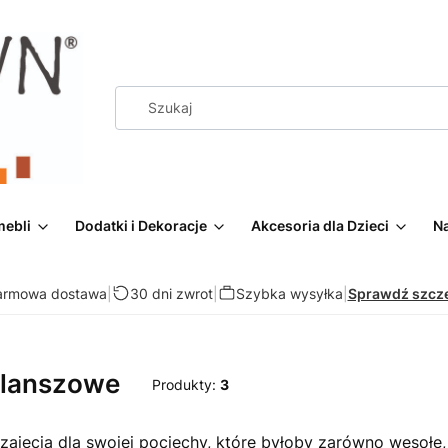
mebli
Dodatki i Dekoracje
Akcesoria dla Dzieci
Na
armowa dostawa
|
30 dni zwrot
|
Szybka wysyłka
|
Sprawdź szcz
Planszowe
Produkty:
3
zajęcia dla swojej pociechy, które byłoby zarówno wesołe