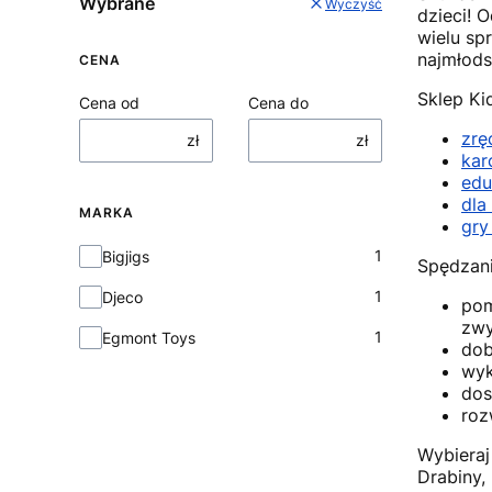
Wybrane
Wyczyść
dzieci! 
wielu sp
najmłodsz
CENA
Sklep Ki
Cena od
Cena do
zrę
zł
zł
kar
edu
dla
MARKA
gry
Marka
1
Bigjigs
Spędzani
1
Djeco
pom
zwy
1
Egmont Toys
dob
wyk
dos
roz
Wybieraj
Drabiny,