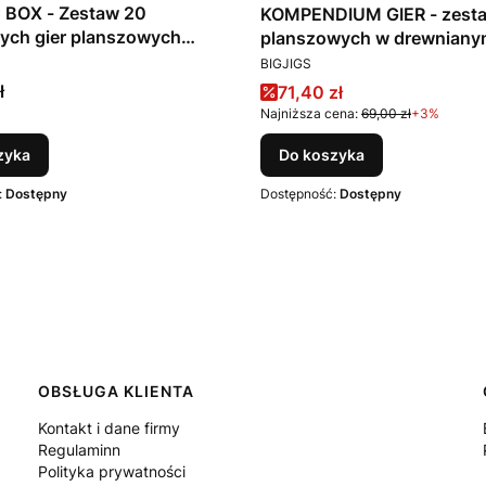
 BOX - Zestaw 20
KOMPENDIUM GIER - zestaw 4 gier
ych gier planszowych
planszowych w drewniany
T
PRODUCENT
pudełku BIGJIGS Toys
BIGJIGS
Cena promocyjna
ł
71,40 zł
Najniższa cena:
69,00 zł
+3%
zyka
Do koszyka
:
Dostępny
Dostępność:
Dostępny
OBSŁUGA KLIENTA
Kontakt i dane firmy
Regulaminn
Polityka prywatności