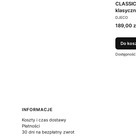
CLASSIC
klasyczn
PRODUCEN
DJECO
DJECO
Cena
189,00 z
Do kos
Dostępność
Linki w stopce
INFORMACJE
Koszty i czas dostawy
Płatności
30 dni na bezpłatny zwrot