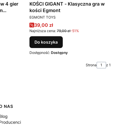
KOŚCI GIGANT - Klasyczna gra w
m
kości Egmont
PRODUCENT
EGMONT TOYS
Cena promocyjna
39,00 zł
Najniższa cena:
79,00 zł
-51%
Do koszyka
Dostępność:
Dostępny
Strona
z 1
O NAS
Blog
Producenci