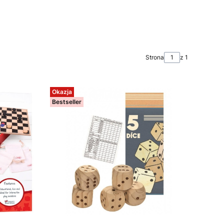
Strona
z 1
Okazja
Bestseller