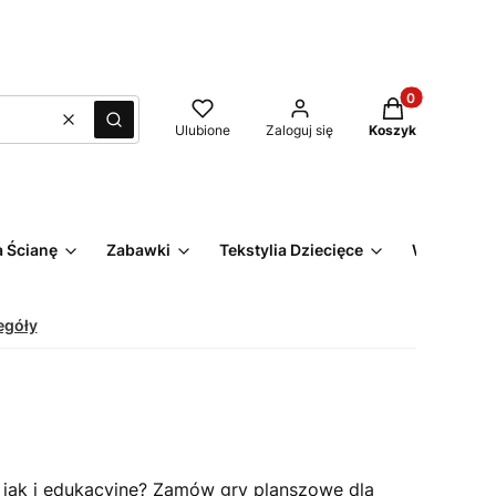
Produkty w kos
Wyczyść
Szukaj
Ulubione
Zaloguj się
Koszyk
 Ścianę
Zabawki
Tekstylia Dziecięce
Wyprzeda
egóły
, jak i edukacyjne? Zamów gry planszowe dla