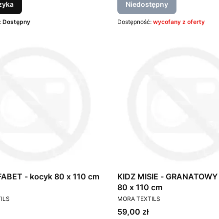
zyka
Niedostępny
:
Dostępny
Dostępność:
wycofany z oferty
ABET - kocyk 80 x 110 cm
KIDZ MISIE - GRANATOWY 
80 x 110 cm
T
PRODUCENT
ILS
MORA TEXTILS
Cena
59,00 zł