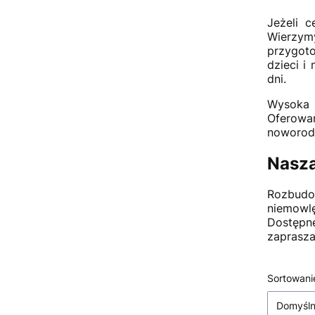
Jeżeli c
Wierzym
przygoto
dzieci i
dni.
Wysoka 
Oferowa
noworodk
Nasza
Rozbudo
niemowl
Dostępne
zaprasza
Lista
Sortowani
Domyśl