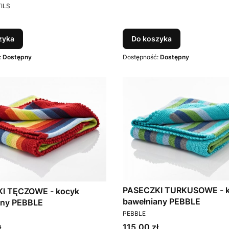
T
ILS
zyka
Do koszyka
:
Dostępny
Dostępność:
Dostępny
PASECZKI TURKUSOWE - 
I TĘCZOWE - kocyk
bawełniany PEBBLE
any PEBBLE
PRODUCENT
T
PEBBLE
Cena
115,00 zł
ł