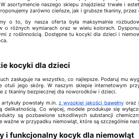
 W asortymencie naszego sklepu znajdziesz trwałe i este
Proponujemy zarówno cieńsze, jak i grubsze tkaniny, prze
śmy o to, by nasza oferta była maksymalnie rozbud
ów o różnych wymiarach oraz w wielu kolorach. Dysponu
mi z roślinnością. Dostępne tu kocyki dla dzieci i niemo
pca.
ie kocyki dla dzieci
uch zasługuje na wszystko, co najlepsze. Podaruj mu wygo
e otuli jego skórę. W naszym sklepie internetowym prz
 z tkaniny bezpiecznej dla noworodków i dzieci.
artykuły powstały m.in.
z wysokiej jakości bawełny
oraz
ą delikatnością. Co więcej, modele produkuje się wyłącz
dukty są pozbawione szkodliwych substancji chemiczny
e ważne w przypadku niemowląt, które są szczególnie nara
 i funkcjonalny kocyk dla niemowląt