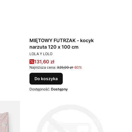
MIĘTOWY FUTRZAK - kocyk
narzuta 120 x 100 cm
PRODUCENT
LOLA Y LOLO
Cena promocyjna
131,60 zł
Najniższa cena:
329,00 zł
-60%
Do koszyka
Dostępność:
Dostępny