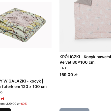
KRÓLICZKI - Kocyk bawełn
Velvet 80x100 cm.
PRODUCENT
PINIO
Cena
169,00 zł
 W GAŁĄZKI - kocyk |
z futerkiem 120 x 100 cm
T
LO
promocyjna
 zł
ena:
329,00 zł
-60%