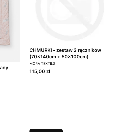
CHMURKI - zestaw 2 ręczników
(70x140cm + 50x100cm)
PRODUCENT
MORA TEXTILS
iany
Cena
115,00 zł