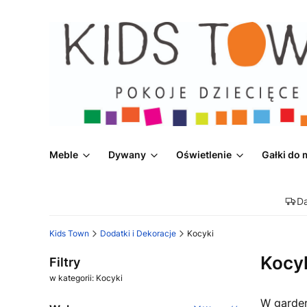
Meble
Dywany
Oświetlenie
Gałki do 
D
Kids Town
Dodatki i Dekoracje
Kocyki
Kocy
Filtry
w kategorii: Kocyki
W garder