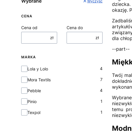
Wybrane
Wyczyść
dziecka.
okazję. 
CENA
Zadbali
artykuł
Cena od
Cena do
związany
zł
zł
dla chło
--part--
MARKA
Miękk
Marka
4
Lola y Lolo
Twój mal
7
Mora Textils
dokładni
wykonane
4
Pebble
Wybrane 
1
Pinio
niezwykł
temu pro
1
Texpol
niezwykl
Modny