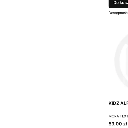
Do kos
Dostępność
KIDZ ALF
PRODUCEN
MORA TEXT
Cena
59,00 zł