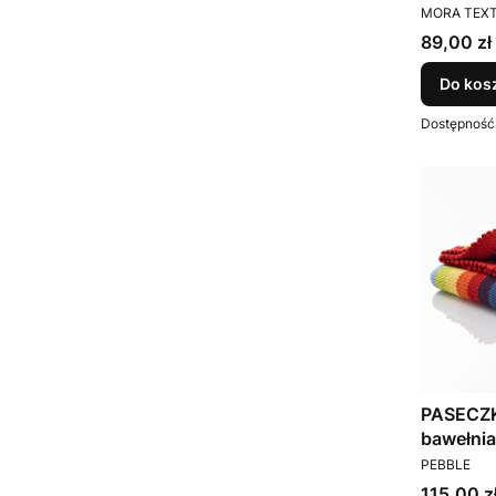
PRODUCEN
MORA TEXT
Cena
89,00 zł
Do kos
Dostępność
PASECZK
bawełni
PRODUCEN
PEBBLE
Cena
115,00 z