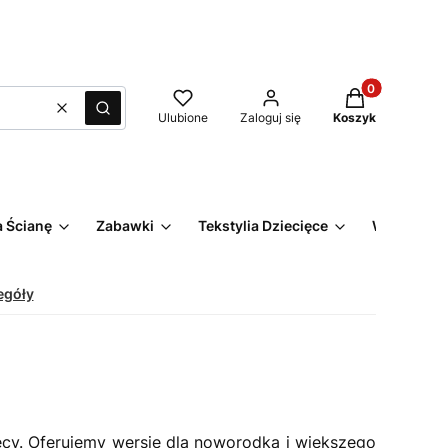
Produkty w kos
Wyczyść
Szukaj
Ulubione
Zaloguj się
Koszyk
 Ścianę
Zabawki
Tekstylia Dziecięce
Wyprzeda
egóły
cy. Oferujemy wersje dla noworodka i większego