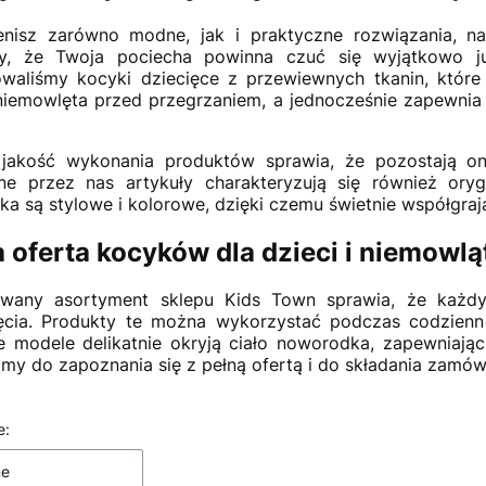
enisz zarówno modne, jak i praktyczne rozwiązania, na
y, że Twoja pociecha powinna czuć się wyjątkowo j
waliśmy kocyki dziecięce z przewiewnych tkanin, które uł
 niemowlęta przed przegrzaniem, a jednocześnie zapewnia
jakość wykonania produktów sprawia, że pozostają one
ne przez nas artykuły charakteryzują się również ory
a są stylowe i kolorowe, dzięki czemu świetnie współgrają
 oferta kocyków dla dzieci i niemowlą
wany asortyment sklepu Kids Town sprawia, że każdy
ęcia. Produkty te można wykorzystać podczas codzienne
 modele delikatnie okryją ciało noworodka, zapewniaj
my do zapoznania się z pełną ofertą i do składania zamów
 produktów
e:
ne