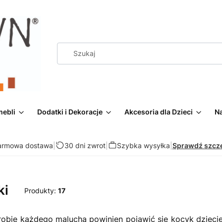
mebli
Dodatki i Dekoracje
Akcesoria dla Dzieci
Na
armowa dostawa
|
30 dni zwrot
|
Szybka wysyłka
|
Sprawdź szcz
ki
Produkty:
17
obie każdego malucha powinien pojawić się kocyk dziecię