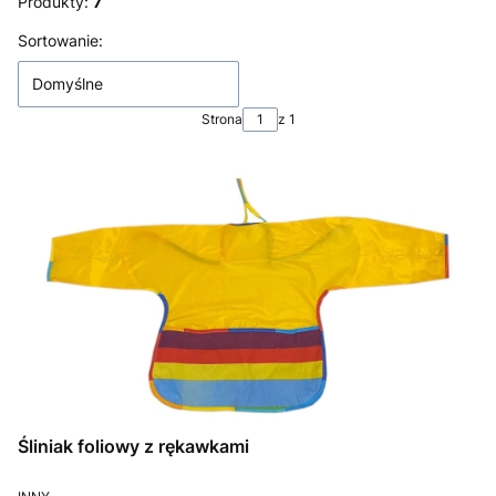
Produkty:
7
Lista produktów
Sortowanie:
Domyślne
Strona
z 1
Śliniak foliowy z rękawkami
PRODUCENT