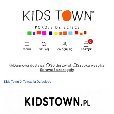
Produkty w koszy
Otwórz wyszukiwarkę
Menu
Szukaj
Zaloguj się
Koszyk
Darmowa dostawa
|
30 dni zwrot
|
Szybka wysyłka
|
Sprawdź szczegóły
Kids Town
Tekstylia Dziecięce