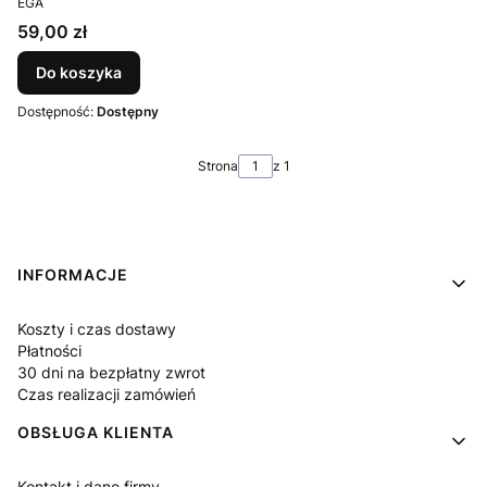
EGA
Cena
59,00 zł
Do koszyka
Dostępność:
Dostępny
Strona
z 1
Linki w stopce
INFORMACJE
Koszty i czas dostawy
Płatności
30 dni na bezpłatny zwrot
Czas realizacji zamówień
OBSŁUGA KLIENTA
Kontakt i dane firmy