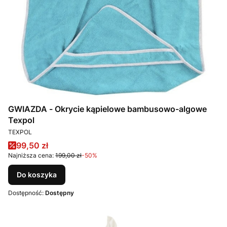
GWIAZDA - Okrycie kąpielowe bambusowo-algowe
Texpol
PRODUCENT
TEXPOL
Cena promocyjna
99,50 zł
Najniższa cena:
199,00 zł
-50%
Do koszyka
Dostępność:
Dostępny