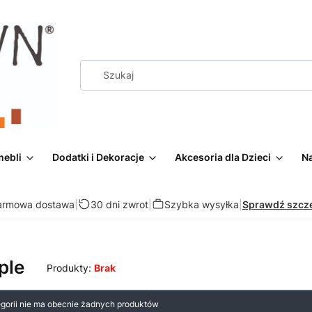
mebli
Dodatki i Dekoracje
Akcesoria dla Dzieci
Na
armowa dostawa
|
30 dni zwrot
|
Szybka wysyłka
|
Sprawdź szcz
ple
Produkty:
Brak
 produktów
egorii nie ma obecnie żadnych produktów