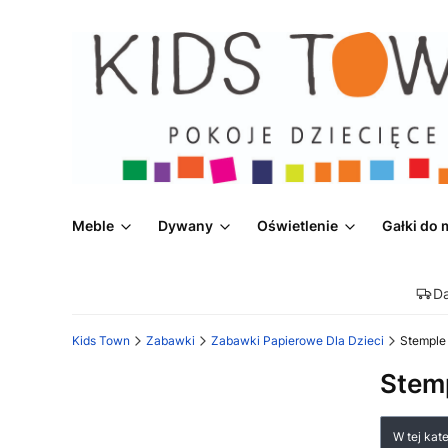
Meble
Dywany
Oświetlenie
Gałki do 
D
Kids Town
Zabawki
Zabawki Papierowe Dla Dzieci
Stemple
Stem
Lista
W tej kat