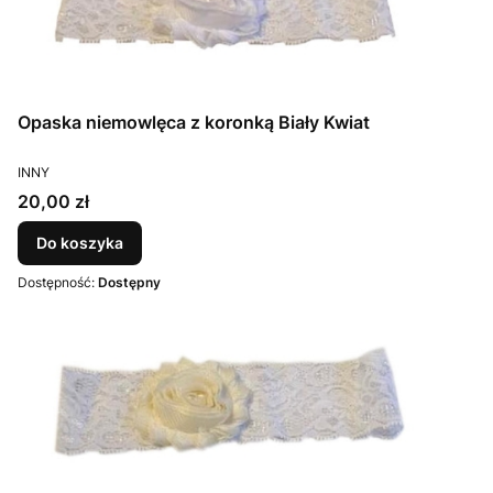
Opaska niemowlęca z koronką Biały Kwiat
PRODUCENT
INNY
Cena
20,00 zł
Do koszyka
Dostępność:
Dostępny