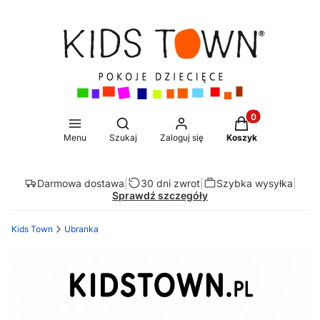
Produkty w koszy
Otwórz wyszukiwarkę
Menu
Szukaj
Zaloguj się
Koszyk
Darmowa dostawa
|
30 dni zwrot
|
Szybka wysyłka
|
Sprawdź szczegóły
Kids Town
Ubranka