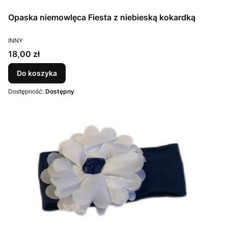
Opaska niemowlęca Fiesta z niebieską kokardką
PRODUCENT
INNY
Cena
18,00 zł
Do koszyka
Dostępność:
Dostępny