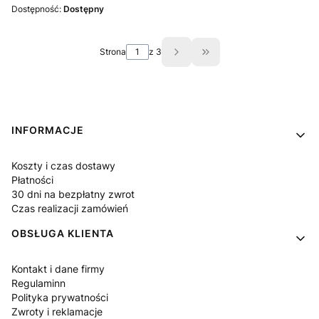
Dostępność:
Dostępny
Strona
z 3
Przejdź do ostatniej st
Linki w stopce
INFORMACJE
Koszty i czas dostawy
Płatności
30 dni na bezpłatny zwrot
Czas realizacji zamówień
OBSŁUGA KLIENTA
Kontakt i dane firmy
Regulaminn
Polityka prywatności
Zwroty i reklamacje