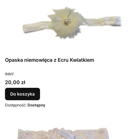
Opaska niemowlęca z Ecru Kwiatkiem
PRODUCENT
INNY
Cena
20,00 zł
Do koszyka
Dostępność:
Dostępny