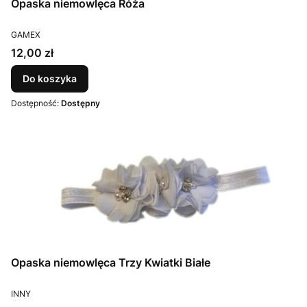
Opaska niemowlęca Róża
PRODUCENT
GAMEX
Cena
12,00 zł
Do koszyka
Dostępność:
Dostępny
Opaska niemowlęca Trzy Kwiatki Białe
PRODUCENT
INNY