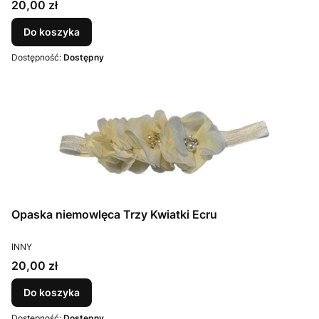
Cena
20,00 zł
Do koszyka
Dostępność:
Dostępny
Opaska niemowlęca Trzy Kwiatki Ecru
PRODUCENT
INNY
Cena
20,00 zł
Do koszyka
Dostępność:
Dostępny