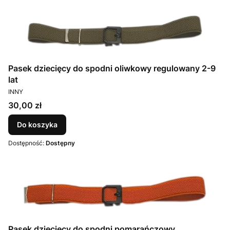
Pasek dziecięcy do spodni oliwkowy regulowany 2-9
lat
PRODUCENT
INNY
Cena
30,00 zł
Do koszyka
Dostępność:
Dostępny
Pasek dziecięcy do spodni pomarańczowy