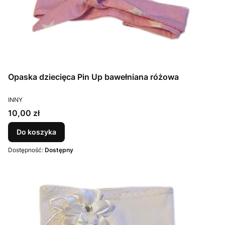
Opaska dziecięca Pin Up bawełniana różowa
PRODUCENT
INNY
Cena
10,00 zł
Do koszyka
Dostępność:
Dostępny