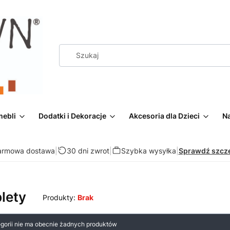
mebli
Dodatki i Dekoracje
Akcesoria dla Dzieci
Na
armowa dostawa
|
30 dni zwrot
|
Szybka wysyłka
|
Sprawdź szcz
lety
Produkty:
Brak
 produktów
egorii nie ma obecnie żadnych produktów