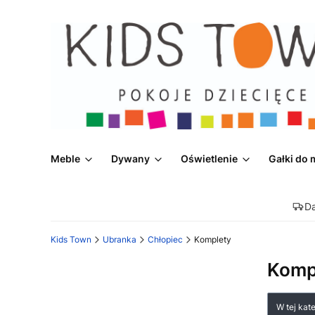
Meble
Dywany
Oświetlenie
Gałki do 
D
Kids Town
Ubranka
Chłopiec
Komplety
Komp
Lista
W tej kat