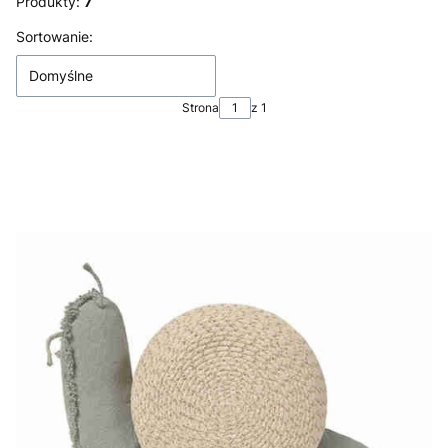
Produkty:
7
Lista produktów
Sortowanie:
Domyślne
Strona
z 1