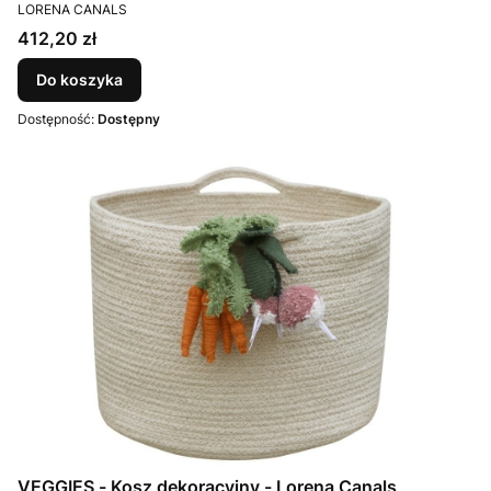
PRODUCENT
LORENA CANALS
Cena
412,20 zł
Do koszyka
Dostępność:
Dostępny
VEGGIES - Kosz dekoracyjny - Lorena Canals