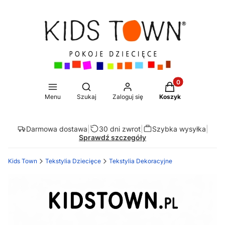
Produkty w koszy
Otwórz wyszukiwarkę
Menu
Szukaj
Zaloguj się
Koszyk
Darmowa dostawa
|
30 dni zwrot
|
Szybka wysyłka
|
Sprawdź szczegóły
Kids Town
Tekstylia Dziecięce
Tekstylia Dekoracyjne