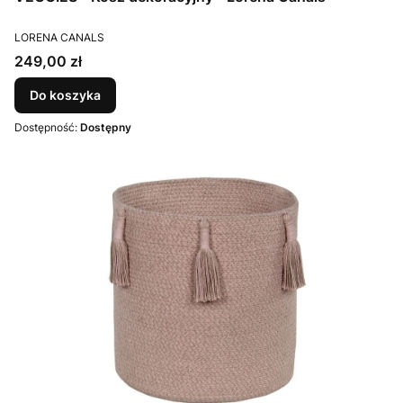
PRODUCENT
LORENA CANALS
Cena
249,00 zł
Do koszyka
Dostępność:
Dostępny