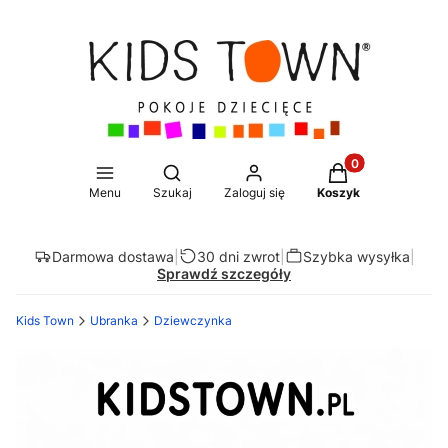
Produkty w koszy
Otwórz wyszukiwarkę
Menu
Szukaj
Zaloguj się
Koszyk
Darmowa dostawa
|
30 dni zwrot
|
Szybka wysyłka
|
Sprawdź szczegóły
Kids Town
Ubranka
Dziewczynka