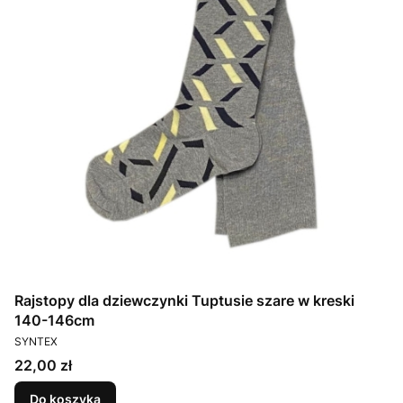
Rajstopy dla dziewczynki Tuptusie szare w kreski
140-146cm
PRODUCENT
SYNTEX
Cena
22,00 zł
Do koszyka