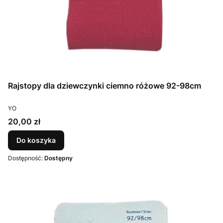
Rajstopy dla dziewczynki ciemno różowe 92-98cm
PRODUCENT
YO
Cena
20,00 zł
Do koszyka
Dostępność:
Dostępny