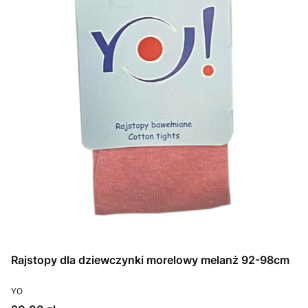
Rajstopy dla dziewczynki morelowy melanż 92-98cm
PRODUCENT
YO