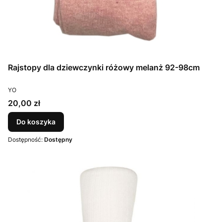
Rajstopy dla dziewczynki różowy melanż 92-98cm
PRODUCENT
YO
Cena
20,00 zł
Do koszyka
Dostępność:
Dostępny