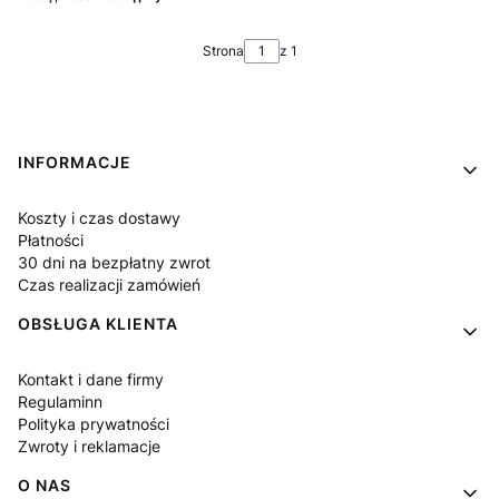
Strona
z 1
Linki w stopce
INFORMACJE
Koszty i czas dostawy
Płatności
30 dni na bezpłatny zwrot
Czas realizacji zamówień
OBSŁUGA KLIENTA
Kontakt i dane firmy
Regulaminn
Polityka prywatności
Zwroty i reklamacje
O NAS