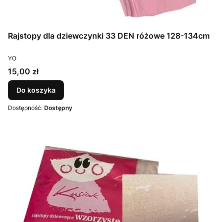
Rajstopy dla dziewczynki 33 DEN różowe 128-134cm
PRODUCENT
YO
Cena
15,00 zł
Do koszyka
Dostępność:
Dostępny