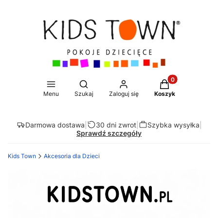
Produkty w koszy
Otwórz wyszukiwarkę
Menu
Szukaj
Zaloguj się
Koszyk
Darmowa dostawa
|
30 dni zwrot
|
Szybka wysyłka
|
Sprawdź szczegóły
Kids Town
Akcesoria dla Dzieci