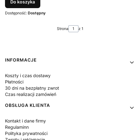
Do koszyka
Dostępność:
Dostępny
Strona
z 1
Linki w stopce
INFORMACJE
Koszty i czas dostawy
Płatności
30 dni na bezpłatny zwrot
Czas realizacji zamówień
OBSŁUGA KLIENTA
Kontakt i dane firmy
Regulaminn
Polityka prywatności
Zwroty i reklamacje