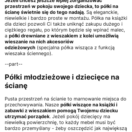
Jeżeli chcesz jeszcze lepiej zorganizować
przestrzeń w pokoju swojego dziecka, to półki na
ścianę świetnie się do tego nadają
. Są eleganckie,
niewielkie i bardzo proste w montażu. Półka na książki
dla dzieci pozwoli Ci także uniknąć zakupu dużego i
ciężkiego regału, po którym będzie się wpinać malec,
a
półki drewniane z wieszakiem z kolei umożliwią
wieszanie na nich akcesoriów
odzieżowych
(specjalna półka wisząca z funkcją
wieszaka ściennego).
--part--
Półki młodzieżowe i dziecięce na
ścianę
Pusta przestrzeń na ścianie to marnowanie miejsca do
przechowywania. Nasze
półki wiszące na książki i
zabawki z wieszakiem pomogą Twojemu dziecku
utrzymać porządek
. Jeżeli pokój dziecięcy ma
niewielką powierzchnię, to każdy mebel musi być
bardzo przemyślany - żeby oszczędzić jak największą