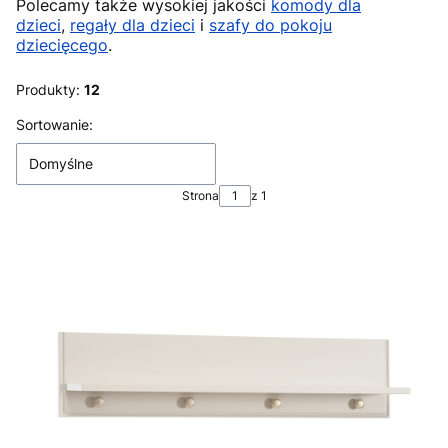
Polecamy także wysokiej jakości
komody dla
dzieci
,
regały dla dzieci
i
szafy do pokoju
dziecięcego
.
Produkty:
12
Lista produktów
Sortowanie:
Domyślne
Strona
z 1