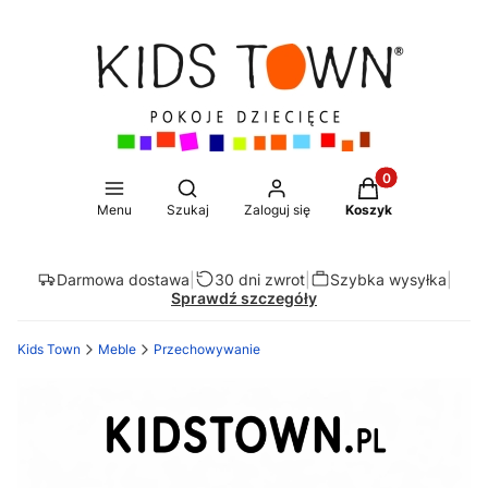
Produkty w koszy
Otwórz wyszukiwarkę
Menu
Szukaj
Zaloguj się
Koszyk
Darmowa dostawa
|
30 dni zwrot
|
Szybka wysyłka
|
Sprawdź szczegóły
Kids Town
Meble
Przechowywanie