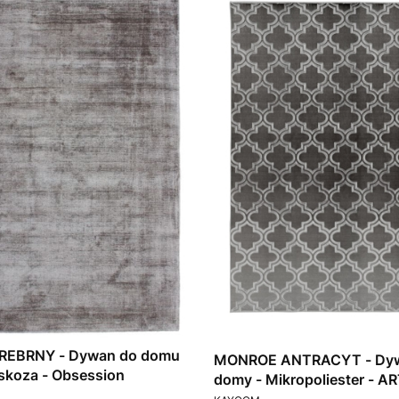
REBRNY - Dywan do domu
MONROE ANTRACYT - Dy
skoza - Obsession
domy - Mikropoliester - A
T
PRODUCENT
N