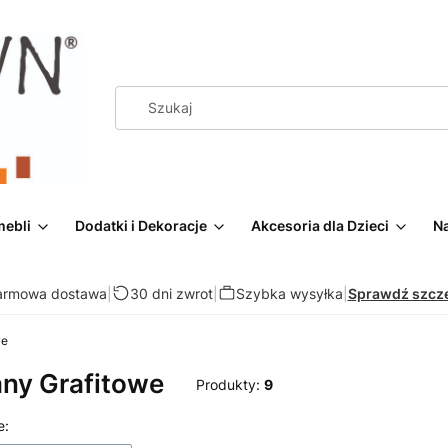
mebli
Dodatki i Dekoracje
Akcesoria dla Dzieci
Na
armowa dostawa
|
30 dni zwrot
|
Szybka wysyłka
|
Sprawdź szcz
we
ny Grafitowe
Produkty:
9
 produktów
e: