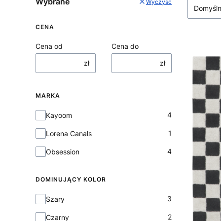
Wybrane
Wyczyść
Domyśl
CENA
Cena od
Cena do
zł
zł
MARKA
Marka
4
Kayoom
1
Lorena Canals
4
Obsession
DOMINUJĄCY KOLOR
Dominujący kolor
3
Szary
2
Czarny