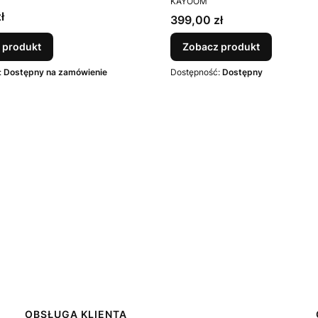
ESPINA
KAYOOM
ł
Cena
399,00 zł
 produkt
Zobacz produkt
:
Dostępny na zamówienie
Dostępność:
Dostępny
OBSŁUGA KLIENTA