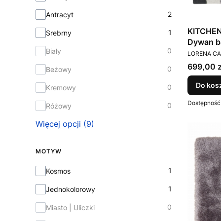
2
Antracyt
KITCHEN
1
Srebrny
Dywan b
0
Biały
PRODUCEN
Lorena C
LORENA C
Cena
699,00 z
0
Beżowy
Do kos
0
Kremowy
Dostępność
0
Różowy
Więcej opcji (9)
MOTYW
Motyw
1
Kosmos
1
Jednokolorowy
0
Miasto | Uliczki