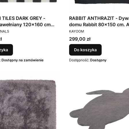
 TILES DARK GREY -
RABBIT ANTHRAZIT - Dyw
awełniany 120x160 cm
domu Rabbit 80x150 cm. Arte
T
PRODUCENT
anals
Espina - wysyłka 24H
ANALS
KAYOOM
Cena
ł
299,00 zł
zyka
Do koszyka
:
Dostępny na zamówienie
Dostępność:
Dostępny