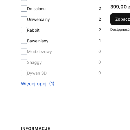
Cena
399,00 z
2
Do salonu
2
Zobacz
Uniwersalny
2
Dostępność
Rabbit
1
Bawełniany
0
Młodzieżowy
0
Shaggy
0
Dywan 3D
Więcej opcji (1)
INFORMACJE