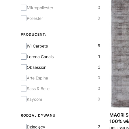
0
Mikropoliester
0
Poliester
PRODUCENT:
Producent:
6
IVI Carpets
1
Lorena Canals
2
Obsession
0
Arte Espina
0
Sass & Belle
0
Kayoom
MAORI S
RODZAJ DYWANU
100% wi
Rodzaj dywanu
2
Dziecięcy
PRODUCEN
OBSESSIO