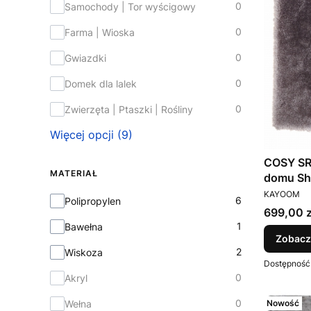
0
Samochody | Tor wyścigowy
0
Farma | Wioska
0
Gwiazdki
0
Domek dla lalek
0
Zwierzęta | Ptaszki | Rośliny
Więcej opcji (9)
COSY SR
MATERIAŁ
domu Sh
PRODUCEN
Kayoom
KAYOOM
Materiał
6
Polipropylen
Cena
699,00 z
1
Bawełna
Zobacz
2
Wiskoza
Dostępność
0
Akryl
0
Nowość
Wełna