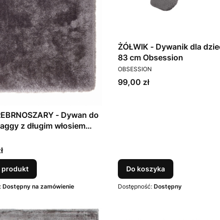
ŻÓŁWIK - Dywanik dla dzieci 9
83 cm Obsession
PRODUCENT
OBSESSION
Cena
99,00 zł
EBRNOSZARY - Dywan do
aggy z długim włosiem
T
ł
 produkt
Do koszyka
:
Dostępny na zamówienie
Dostępność:
Dostępny