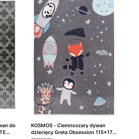
wan do
KOSMOS - Ciemnoszary dywan
RTE
dziecięcy Greta Obsession 115x170
PRODUCENT