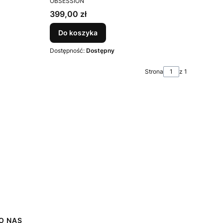
cm.
OBSESSION
Cena
399,00 zł
Do koszyka
Dostępność:
Dostępny
Strona
z 1
O NAS