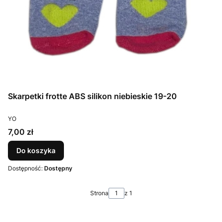
Skarpetki frotte ABS silikon niebieskie 19-20
PRODUCENT
YO
Cena
7,00 zł
Do koszyka
Dostępność:
Dostępny
Strona
z 1