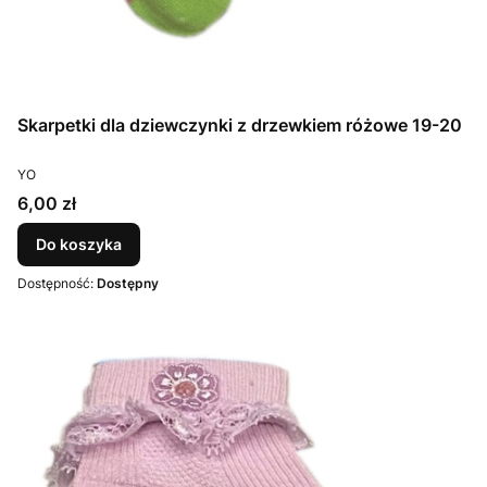
Skarpetki dla dziewczynki z drzewkiem różowe 19-20
PRODUCENT
YO
Cena
6,00 zł
Do koszyka
Dostępność:
Dostępny