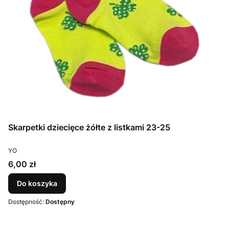
Skarpetki dziecięce żółte z listkami 23-25
PRODUCENT
YO
Cena
6,00 zł
Do koszyka
Dostępność:
Dostępny