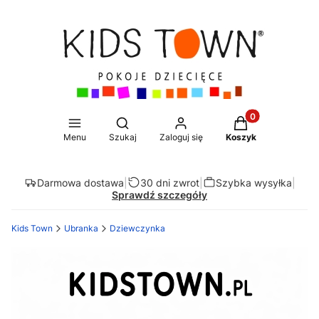
Produkty w koszy
Otwórz wyszukiwarkę
Menu
Szukaj
Zaloguj się
Koszyk
Darmowa dostawa
|
30 dni zwrot
|
Szybka wysyłka
|
Sprawdź szczegóły
Kids Town
Ubranka
Dziewczynka