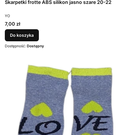
Skarpetki frotte ABS silikon jasno szare 20-22
PRODUCENT
YO
Cena
7,00 zł
Do koszyka
Dostępność:
Dostępny