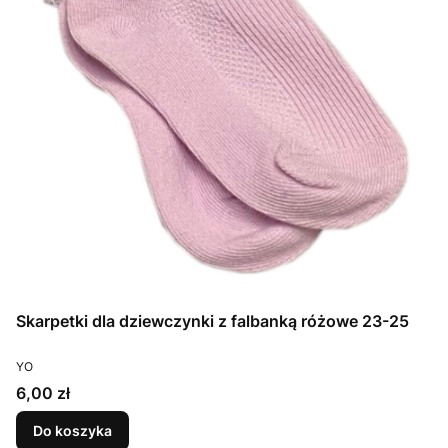
Skarpetki dla dziewczynki z falbanką różowe 23-25
PRODUCENT
YO
Cena
6,00 zł
Do koszyka