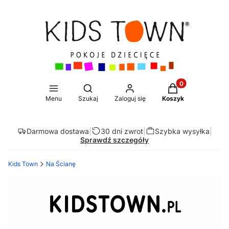
Produkty w koszy
Otwórz wyszukiwarkę
Menu
Szukaj
Zaloguj się
Koszyk
Darmowa dostawa
|
30 dni zwrot
|
Szybka wysyłka
|
Sprawdź szczegóły
Kids Town
Na Ścianę