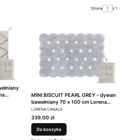
Strona
z 1
ełniany
na
MINI BISCUIT PEARL GREY - dywan
bawełniany 70 x 100 cm Lorena
PRODUCENT
Canals
LORENA CANALS
Cena
339,00 zł
Do koszyka