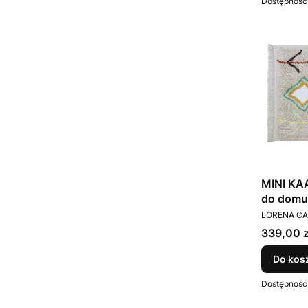
Dostępność
MINI KA
do domu
PRODUCEN
LORENA C
Cena
339,00 z
Do kos
Dostępność