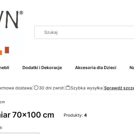
mebli
Dodatki i Dekoracje
Akcesoria dla Dzieci
Na
armowa dostawa
|
30 dni zwrot
|
Szybka wysyłka
|
Sprawdź szcz
 cm
iar 70x100 cm
Produkty:
4
 produktów
e: