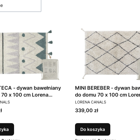
ne
MINI BEREBER - dywan baw
TECA - dywan bawełniany
do domu 70 x 100 cm Lore
 70 x 100 cm Lorena
PRODUCENT
T
Canals
LORENA CANALS
ANALS
Cena
339,00 zł
ł
zyka
Do koszyka