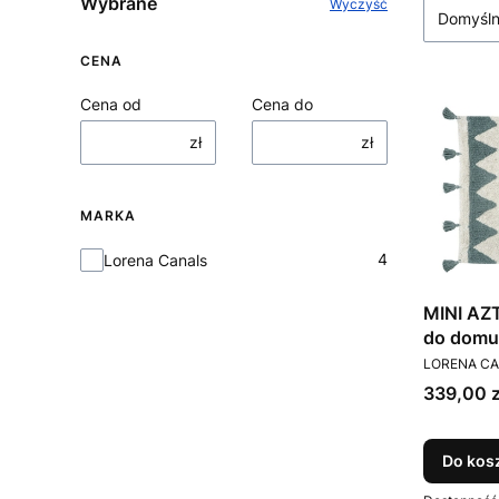
Wybrane
Wyczyść
Domyśl
CENA
Cena od
Cena do
zł
zł
MARKA
Marka
4
Lorena Canals
MINI AZ
do domu
PRODUCEN
Canals
LORENA C
Cena
339,00 z
Do kos