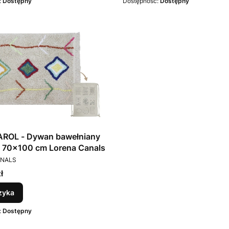
:
Dostępny
Dostępność:
Dostępny
AROL - Dywan bawełniany
 70x100 cm Lorena Canals
T
ANALS
ł
zyka
:
Dostępny