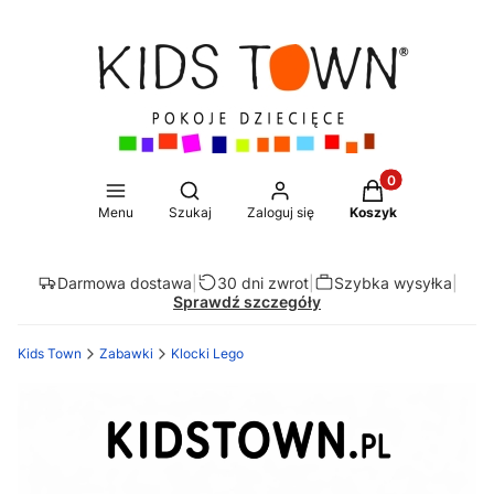
Produkty w koszy
Otwórz wyszukiwarkę
Menu
Szukaj
Zaloguj się
Koszyk
Darmowa dostawa
|
30 dni zwrot
|
Szybka wysyłka
|
Sprawdź szczegóły
Kids Town
Zabawki
Klocki Lego