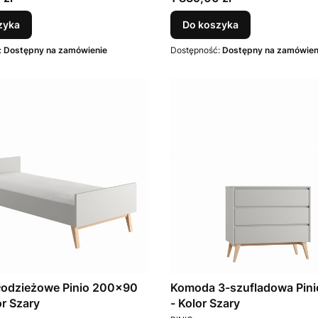
zyka
Do koszyka
:
Dostępny na zamówienie
Dostępność:
Dostępny na zamówien
łodzieżowe Pinio 200x90
Komoda 3-szufladowa Pini
or Szary
- Kolor Szary
T
PRODUCENT