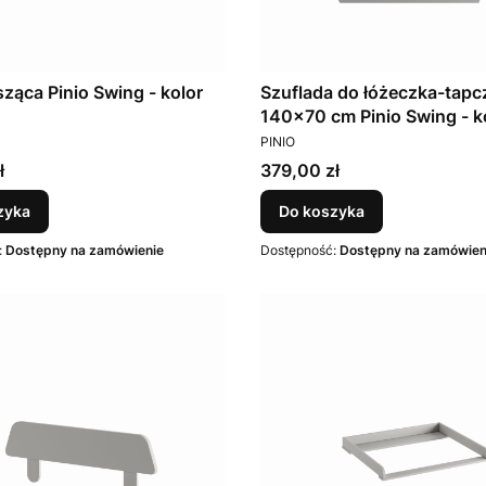
sząca Pinio Swing - kolor
Szuflada do łóżeczka-tapc
140x70 cm Pinio Swing - k
T
PRODUCENT
Szary
PINIO
Cena
ł
379,00 zł
zyka
Do koszyka
:
Dostępny na zamówienie
Dostępność:
Dostępny na zamówien