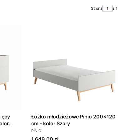
Strona
z 1
ięcy
Łóżko młodzieżowe Pinio 200x120
olor
cm - kolor Szary
PRODUCENT
PINIO
Cena
1 649,00 zł