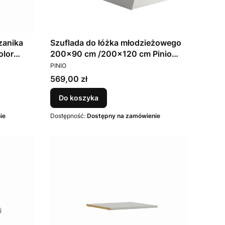
zanika
Szuflada do łóżka młodzieżowego
olor
200x90 cm /200x120 cm Pinio
PRODUCENT
Swing - Kolor Szary
PINIO
Cena
569,00 zł
Do koszyka
ie
Dostępność:
Dostępny na zamówienie