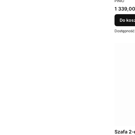
PINIO
Cena
1 339,00
Do kos
Dostępność
Szafa 2-