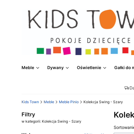
Meble
Dywany
Oświetlenie
Gałki do 
D
Kids Town
Meble
Meble Pinio
Kolekcja Swing - Szary
Kolek
Filtry
w kategorii: Kolekcja Swing - Szary
Lista
Sortowani