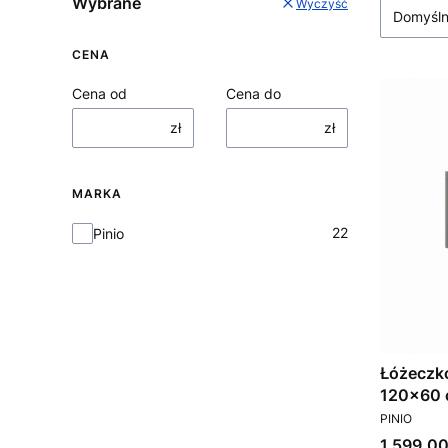
Wybrane
Wyczyść
Domyśl
CENA
Cena od
Cena do
zł
zł
MARKA
Marka
22
Pinio
Łóżeczko
120x60 c
PRODUCEN
PINIO
Cena
1 599,00