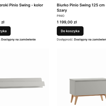
eroki Pinio Swing - kolor
Biurko Pinio Swing 125 cm 
Szary
T
PRODUCENT
PINIO
Cena
 zł
1 199,00 zł
zyka
Do koszyka
:
Dostępny na zamówienie
Dostępność:
Dostępny na zamówien