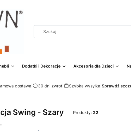
mebli
Dodatki i Dekoracje
Akcesoria dla Dzieci
Na
armowa dostawa
|
30 dni zwrot
|
Szybka wysyłka
|
Sprawdź szcz
cja Swing - Szary
Produkty:
22
 produktów
e: