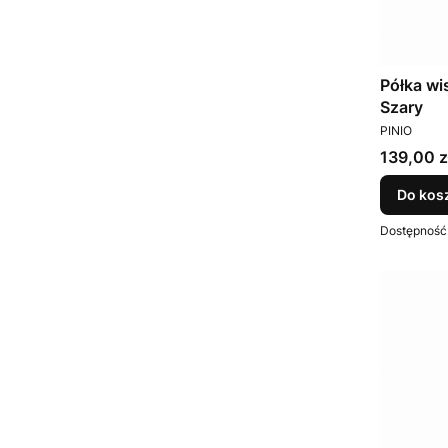
Półka wi
Szary
PRODUCEN
PINIO
Cena
139,00 z
Do kos
Dostępność