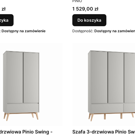
PINIO
Cena
 zł
1 529,00 zł
zyka
Do koszyka
:
Dostępny na zamówienie
Dostępność:
Dostępny na zamówien
drzwiowa Pinio Swing -
Szafa 3-drzwiowa Pinio Sw