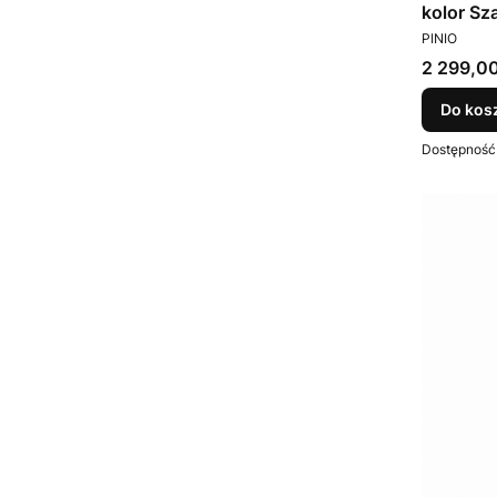
kolor Sz
PRODUCEN
PINIO
Cena
2 299,00
Do kos
Dostępność