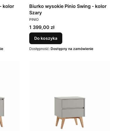
- kolor
Biurko wysokie Pinio Swing - kolor
Szary
PRODUCENT
PINIO
Cena
1 399,00 zł
Do koszyka
ie
Dostępność:
Dostępny na zamówienie