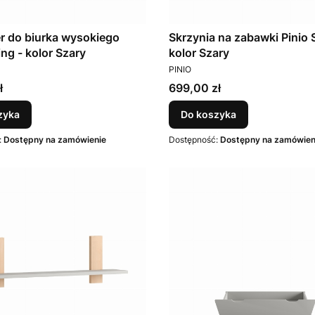
r do biurka wysokiego
Skrzynia na zabawki Pinio 
ing - kolor Szary
kolor Szary
T
PRODUCENT
PINIO
Cena
ł
699,00 zł
zyka
Do koszyka
:
Dostępny na zamówienie
Dostępność:
Dostępny na zamówien