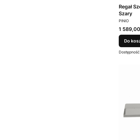
Regał Sz
Szary
PRODUCEN
PINIO
Cena
1 589,00
Do kos
Dostępność