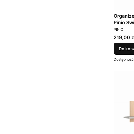
Organize
Pinio Sw
PRODUCEN
PINIO
Cena
219,00 z
Do kos
Dostępność