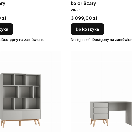
ary
kolor Szary
T
PRODUCENT
PINIO
Cena
 zł
3 099,00 zł
zyka
Do koszyka
:
Dostępny na zamówienie
Dostępność:
Dostępny na zamówien