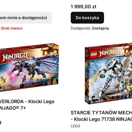
Cena
1 999,00 zł
om mnie o dostępności
Do koszyka
:
Brak towaru
Dostępność:
Dostępny
ERLORDA - Klocki Lego
71742 NINJAGO® 7+
STARCIE TYTANÓW MECH
T
ł
PRODUCENT
LEGO