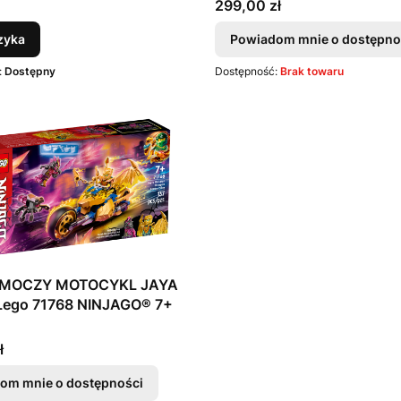
Cena
299,00 zł
zyka
Powiadom mnie o dostępno
:
Dostępny
Dostępność:
Brak towaru
SMOCZY MOTOCYKL JAYA
- Klocki Lego 71768 NINJAGO® 7+
T
ł
om mnie o dostępności