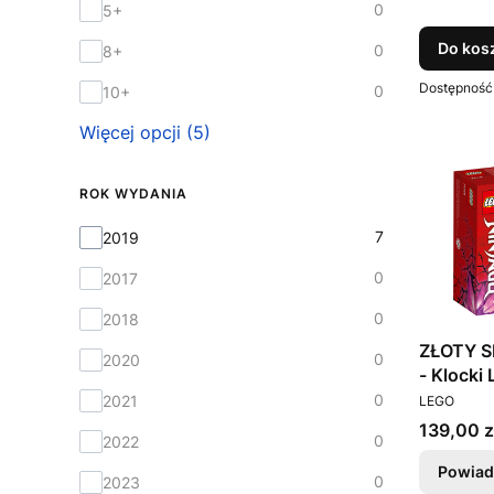
0
5+
Do kos
0
8+
Dostępność
0
10+
Więcej opcji (5)
ROK WYDANIA
Rok wydania
7
2019
0
2017
0
2018
ZŁOTY 
0
2020
PRODUCEN
0
2021
LEGO
Cena
139,00 z
0
2022
Powiad
0
2023