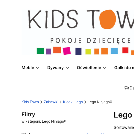
Meble
Dywany
Oświetlenie
Gałki do 
D
Kids Town
Zabawki
Klocki Lego
Lego Ninjago®
Lego
Filtry
w kategorii: Lego Ninjago®
Lista
Sortowani