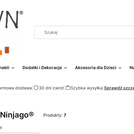
mebli
Dodatki i Dekoracje
Akcesoria dla Dzieci
Na
armowa dostawa
|
30 dni zwrot
|
Szybka wysyłka
|
Sprawdź szcz
 Ninjago®
Produkty:
7
 produktów
e: