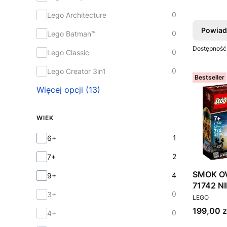
0
Lego Architecture
Powiad
0
Lego Batman™
Dostępność
0
Lego Classic
0
Lego Creator 3in1
Bestseller
Więcej opcji (13)
WIEK
Wiek
1
6+
2
7+
SMOK OV
4
9+
0
3+
PRODUCEN
LEGO
Cena
199,00 z
0
4+