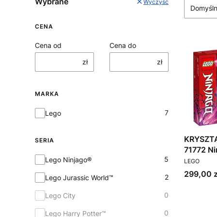
Wybrane
Wyczyść
Domyśl
CENA
Cena od
Cena do
zł
zł
MARKA
Marka
7
Lego
KRYSZTA
SERIA
Seria
PRODUCEN
5
Lego Ninjago®
LEGO
Cena
299,00 z
2
Lego Jurassic World™
0
Lego City
0
Lego Harry Potter™