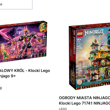
ne
ŁOWY KRÓL - Klocki Lego
71772 Ninjago 9+
T
ł
OGRODY MIASTA NINJAGO®
PRODUCENT
LEGO