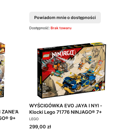
Powiadom mnie o dostępności
Dostępność:
Brak towaru
WYŚCIGÓWKA EVO JAYA I NYI -
 ZANE'A
Klocki Lego 71776 NINJAGO® 7+
- Klocki Lego 71738 NINJAGO® 9+
PRODUCENT
LEGO
Cena
299,00 zł