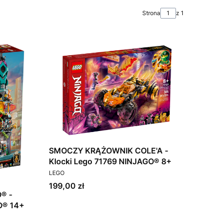
Strona
z 1
SMOCZY KRĄŻOWNIK COLE'A -
Klocki Lego 71769 NINJAGO® 8+
PRODUCENT
LEGO
Cena
199,00 zł
 -
Klocki Lego 71741 NINJAGO® 14+