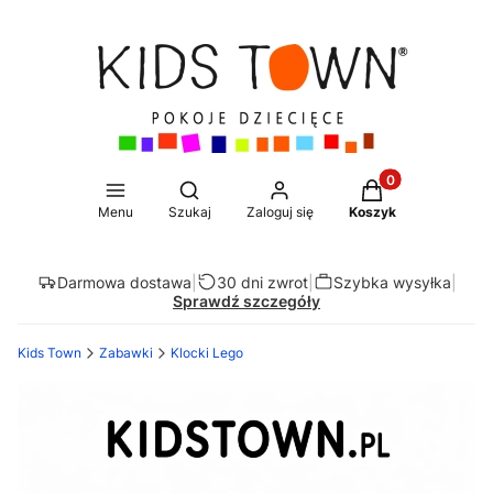
Produkty w koszy
Otwórz wyszukiwarkę
Menu
Szukaj
Zaloguj się
Koszyk
Darmowa dostawa
|
30 dni zwrot
|
Szybka wysyłka
|
Sprawdź szczegóły
Kids Town
Zabawki
Klocki Lego