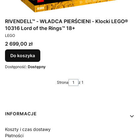
RIVENDELL™ - WŁADCA PIERŚCIENI - Klocki LEGO®
10316 Lord of the Rings™ 18+
PRODUCENT
LEGO
Cena
2 699,00 zł
Do koszyka
Dostępność:
Dostępny
Strona
z 1
Linki w stopce
INFORMACJE
Koszty i czas dostawy
Płatności