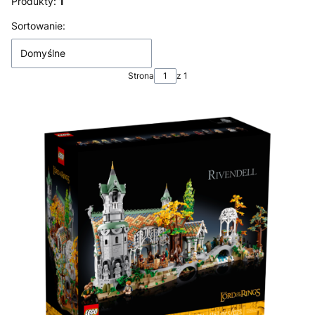
Produkty:
1
Lista produktów
Sortowanie:
Domyślne
Strona
z 1