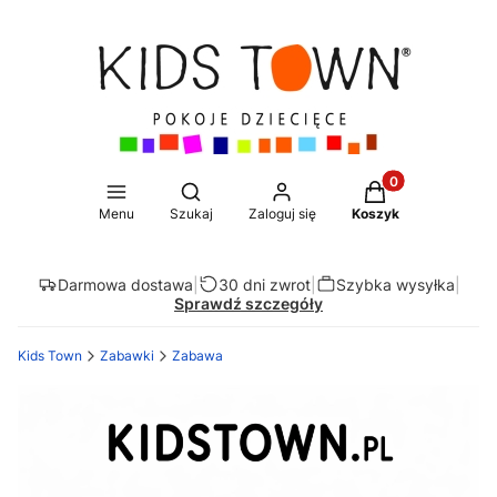
Produkty w koszy
Otwórz wyszukiwarkę
Menu
Szukaj
Zaloguj się
Koszyk
Darmowa dostawa
|
30 dni zwrot
|
Szybka wysyłka
|
Sprawdź szczegóły
Kids Town
Zabawki
Zabawa