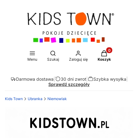
Produkty w koszy
Otwórz wyszukiwarkę
Menu
Szukaj
Zaloguj się
Koszyk
Darmowa dostawa
|
30 dni zwrot
|
Szybka wysyłka
|
Sprawdź szczegóły
Kids Town
Ubranka
Niemowlak