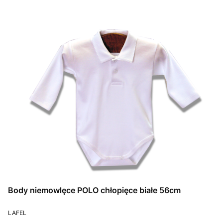
Body niemowlęce POLO chłopięce białe 56cm
PRODUCENT
LAFEL