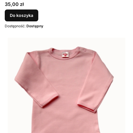
Cena
35,00 zł
Do koszyka
Dostępność:
Dostępny