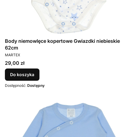
Body niemowlęce kopertowe Gwiazdki niebieskie
62cm
PRODUCENT
MARTEX
Cena
29,00 zł
Do koszyka
Dostępność:
Dostępny