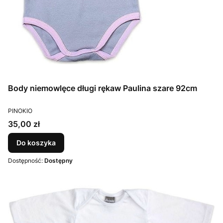
Body niemowlęce długi rękaw Paulina szare 92cm
PRODUCENT
PINOKIO
Cena
35,00 zł
Do koszyka
Dostępność:
Dostępny