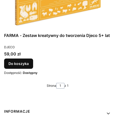
FARMA - Zestaw kreatywny do tworzenia Djeco 5+ lat
PRODUCENT
DJECO
Cena
59,00 zł
Do koszyka
Dostępność:
Dostępny
Strona
z 1
Linki w stopce
INFORMACJE