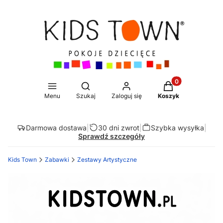
Produkty w koszy
Otwórz wyszukiwarkę
Menu
Szukaj
Zaloguj się
Koszyk
Darmowa dostawa
|
30 dni zwrot
|
Szybka wysyłka
|
Sprawdź szczegóły
Kids Town
Zabawki
Zestawy Artystyczne