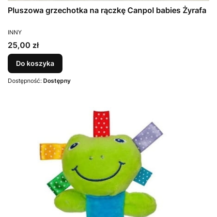
Pluszowa grzechotka na rączkę Canpol babies Żyrafa
PRODUCENT
INNY
Cena
25,00 zł
Do koszyka
Dostępność:
Dostępny