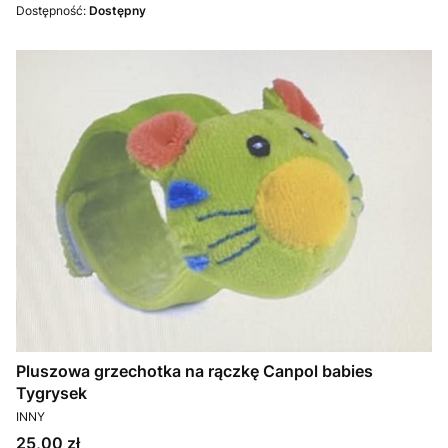
Dostępność:
Dostępny
Pluszowa grzechotka na rączkę Canpol babies
Tygrysek
PRODUCENT
INNY
Cena
25,00 zł