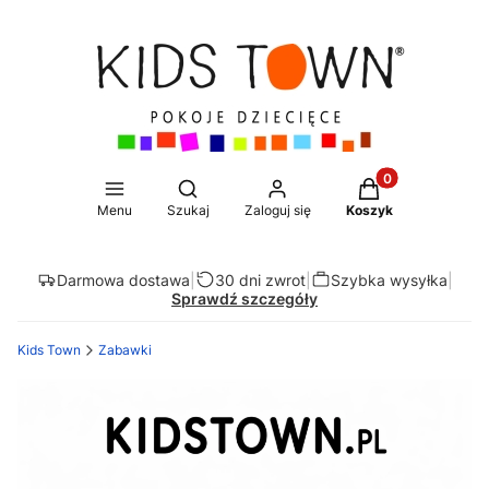
Produkty w koszy
Otwórz wyszukiwarkę
Menu
Szukaj
Zaloguj się
Koszyk
Darmowa dostawa
|
30 dni zwrot
|
Szybka wysyłka
|
Sprawdź szczegóły
Kids Town
Zabawki