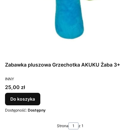
Zabawka pluszowa Grzechotka AKUKU Żaba 3+
PRODUCENT
INNY
Cena
25,00 zł
Do koszyka
Dostępność:
Dostępny
Strona
z 1