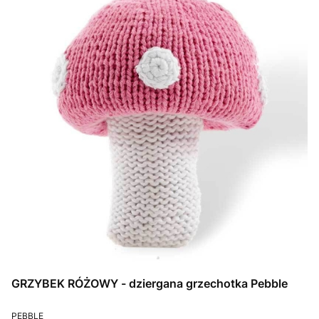
GRZYBEK RÓŻOWY - dziergana grzechotka Pebble
PRODUCENT
PEBBLE