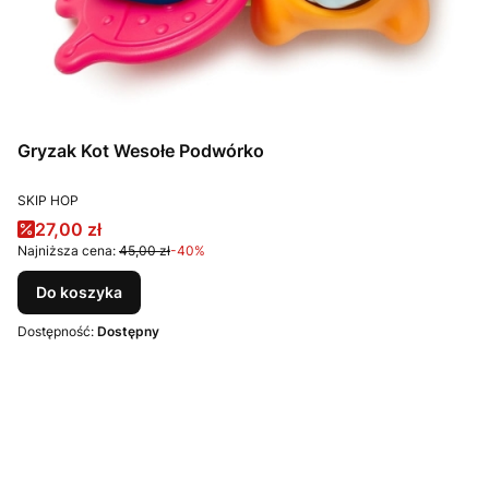
Gryzak Kot Wesołe Podwórko
PRODUCENT
SKIP HOP
Cena promocyjna
27,00 zł
Najniższa cena:
45,00 zł
-40%
Do koszyka
Dostępność:
Dostępny