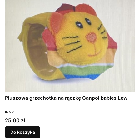
Pluszowa grzechotka na rączkę Canpol babies Lew
PRODUCENT
INNY
Cena
25,00 zł
Do koszyka