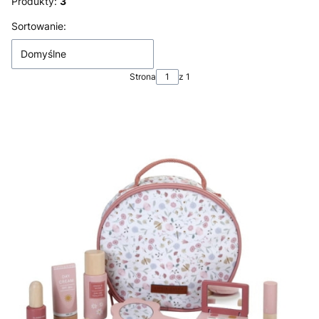
Produkty:
3
Lista produktów
Sortowanie:
Domyślne
Strona
z 1