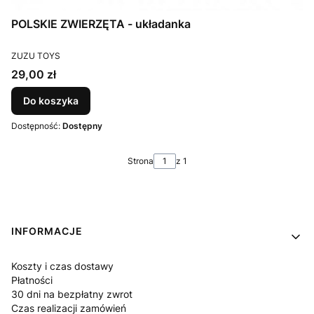
POLSKIE ZWIERZĘTA - układanka
PRODUCENT
ZUZU TOYS
Cena
29,00 zł
Do koszyka
Dostępność:
Dostępny
Strona
z 1
Linki w stopce
INFORMACJE
Koszty i czas dostawy
Płatności
30 dni na bezpłatny zwrot
Czas realizacji zamówień