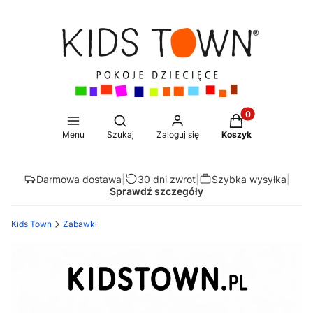
Produkty w koszy
Otwórz wyszukiwarkę
Menu
Szukaj
Zaloguj się
Koszyk
Darmowa dostawa
|
30 dni zwrot
|
Szybka wysyłka
|
Sprawdź szczegóły
Kids Town
Zabawki