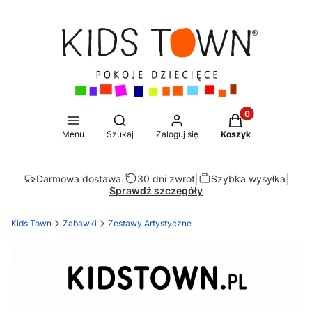
Produkty w koszy
Otwórz wyszukiwarkę
Menu
Szukaj
Zaloguj się
Koszyk
Darmowa dostawa
|
30 dni zwrot
|
Szybka wysyłka
|
Sprawdź szczegóły
Kids Town
Zabawki
Zestawy Artystyczne