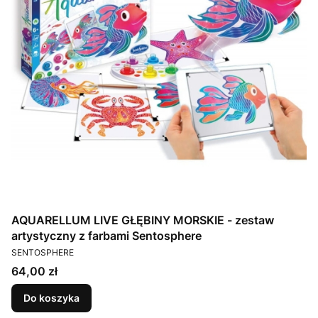
AQUARELLUM LIVE GŁĘBINY MORSKIE - zestaw
artystyczny z farbami Sentosphere
PRODUCENT
SENTOSPHERE
Cena
64,00 zł
Do koszyka