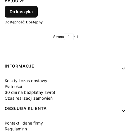
Cena
55,00 zł
Do koszyka
Dostępność:
Dostępny
Strona
z 1
Linki w stopce
INFORMACJE
Koszty i czas dostawy
Płatności
30 dni na bezpłatny zwrot
Czas realizacji zamówień
OBSŁUGA KLIENTA
Kontakt i dane firmy
Regulaminn