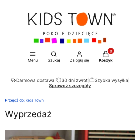
Produkty w koszy
Otwórz wyszukiwarkę
Menu
Szukaj
Zaloguj się
Koszyk
Darmowa dostawa
|
30 dni zwrot
|
Szybka wysyłka
|
Sprawdź szczegóły
Przejdź do:
Kids Town
Wyprzedaż