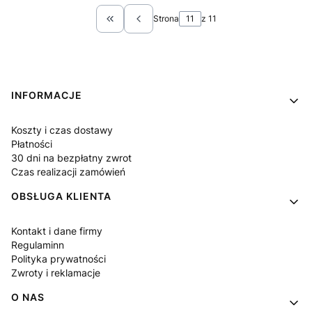
Strona
z 11
Wróć do pierwszej strony z produktami
Linki w stopce
INFORMACJE
Koszty i czas dostawy
Płatności
30 dni na bezpłatny zwrot
Czas realizacji zamówień
OBSŁUGA KLIENTA
Kontakt i dane firmy
Regulaminn
Polityka prywatności
Zwroty i reklamacje
O NAS