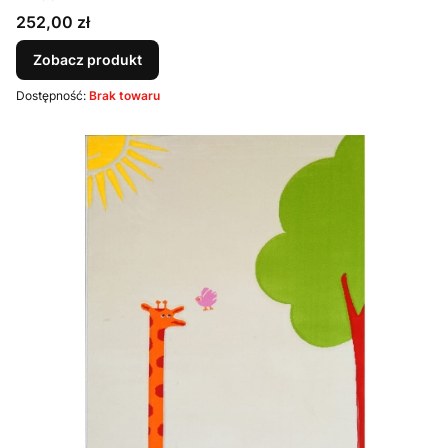
Cena
252,00 zł
Zobacz produkt
Dostępność:
Brak towaru