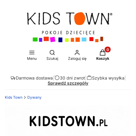
Produkty w koszy
Otwórz wyszukiwarkę
Menu
Szukaj
Zaloguj się
Koszyk
Darmowa dostawa
|
30 dni zwrot
|
Szybka wysyłka
|
Sprawdź szczegóły
Kids Town
Dywany