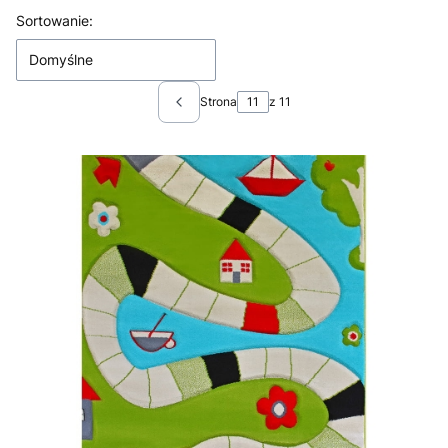
Lista produktów
Sortowanie:
Domyślne
Strona
z 11
Poprzednie produkty