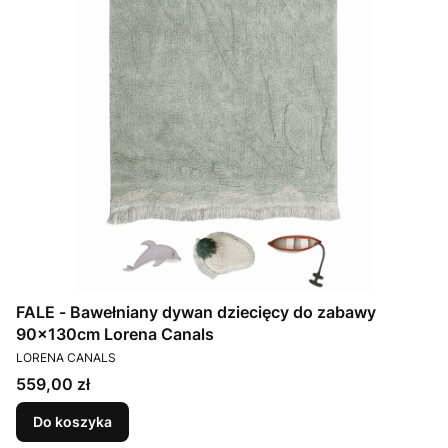
FALE - Bawełniany dywan dziecięcy do zabawy
90x130cm Lorena Canals
PRODUCENT
LORENA CANALS
Cena
559,00 zł
Do koszyka