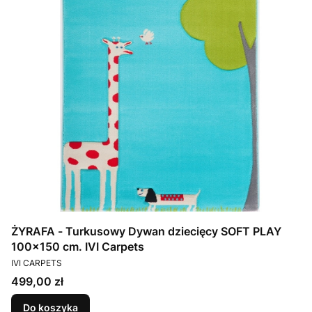
ŻYRAFA - Turkusowy Dywan dziecięcy SOFT PLAY
100x150 cm. IVI Carpets
PRODUCENT
IVI CARPETS
Cena
499,00 zł
Do koszyka