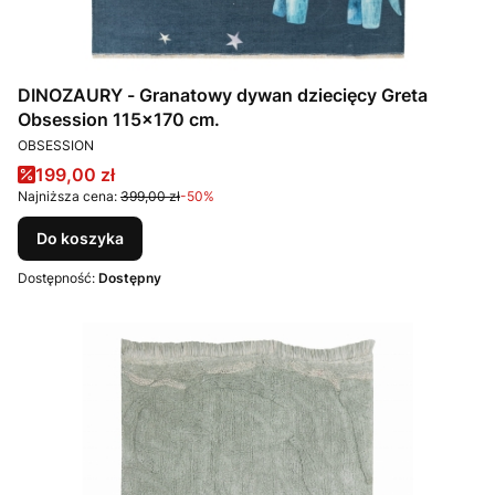
DINOZAURY - Granatowy dywan dziecięcy Greta
Obsession 115x170 cm.
PRODUCENT
OBSESSION
Cena promocyjna
199,00 zł
Najniższa cena:
399,00 zł
-50%
Do koszyka
Dostępność:
Dostępny