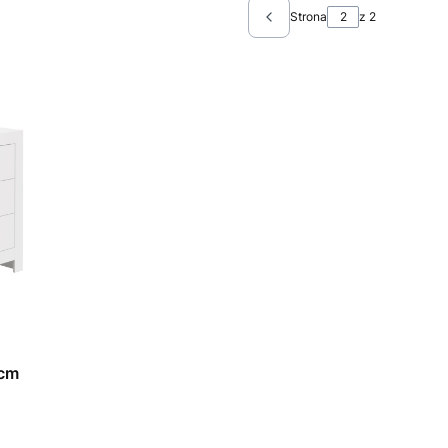
Strona
z 2
Poprzednie produkty
0cm