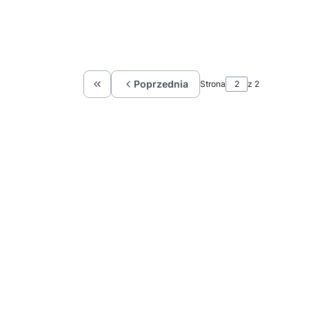
Poprzednia
Strona
z 2
Wróć do pierwszej strony z produktami