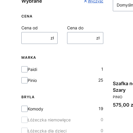
Wybrane
Wyczyść
Domyśl
CENA
Cena od
Cena do
zł
zł
MARKA
Marka
1
Paidi
25
Pinio
Szafka n
Szary
PRODUCEN
PINIO
BRYŁA
Cena
575,00 z
Bryła
19
Komody
0
Łóżeczka niemowlęce
0
Łóżeczka dla dzieci