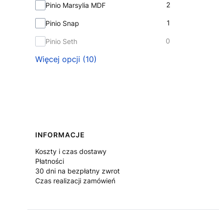
2
Pinio Marsylia MDF
1
Pinio Snap
0
Pinio Seth
Więcej opcji (10)
Linki w stopce
INFORMACJE
Koszty i czas dostawy
Płatności
30 dni na bezpłatny zwrot
Czas realizacji zamówień