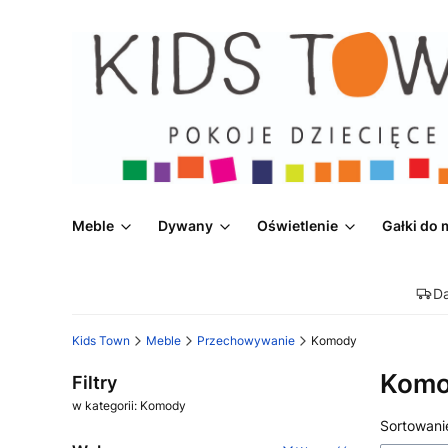
Meble
Dywany
Oświetlenie
Gałki do 
D
Kids Town
Meble
Przechowywanie
Komody
Kom
Filtry
w kategorii: Komody
Lista
Sortowani