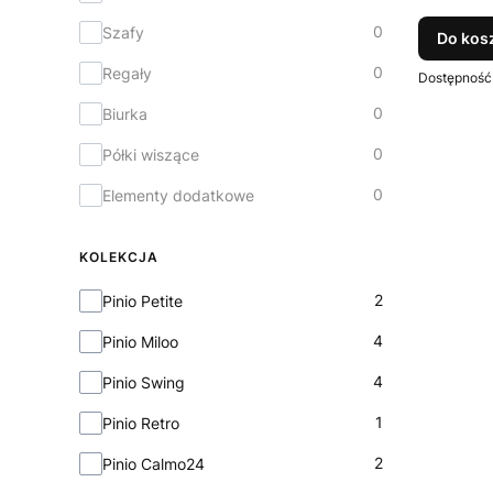
0
Szafy
Do kos
0
Regały
Dostępność
0
Biurka
0
Półki wiszące
0
Elementy dodatkowe
KOLEKCJA
Kolekcja
2
Pinio Petite
4
Pinio Miloo
4
Pinio Swing
1
Pinio Retro
2
Pinio Calmo24