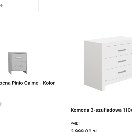
ne
ocna Pinio Calmo - Kolor
T
ł
Komoda 3-szufladowa 11
PRODUCENT
PAIDI
Cena
3 999,00 zł