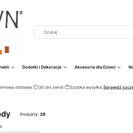
mebli
Dodatki i Dekoracje
Akcesoria dla Dzieci
Na
armowa dostawa
|
30 dni zwrot
|
Szybka wysyłka
|
Sprawdź szcz
ody
Produkty:
26
 produktów
e: