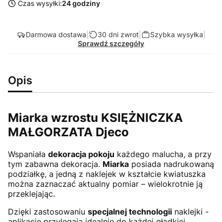
Czas wysyłki:
24 godziny
Darmowa dostawa
|
30 dni zwrot
|
Szybka wysyłka
|
Sprawdź szczegóły
Opis
Miarka wzrostu KSIĘŻNICZKA
MAŁGORZATA Djeco
Wspaniała
dekoracja pokoju
każdego malucha, a przy
tym zabawna dekoracja.
Miarka
posiada nadrukowaną
podziałkę, a jedną z naklejek w kształcie kwiatuszka
można zaznaczać aktualny pomiar – wielokrotnie ją
przeklejając.
Dzięki zastosowaniu
specjalnej technologii
naklejki -
aplikacje przylegają idealnie do każdej gładkiej