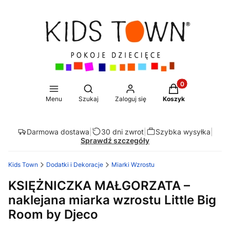
Produkty w koszy
Otwórz wyszukiwarkę
Menu
Szukaj
Zaloguj się
Koszyk
Darmowa dostawa
|
30 dni zwrot
|
Szybka wysyłka
|
Sprawdź szczegóły
Kids Town
Dodatki i Dekoracje
Miarki Wzrostu
KSIĘŻNICZKA MAŁGORZATA –
naklejana miarka wzrostu Little Big
Room by Djeco