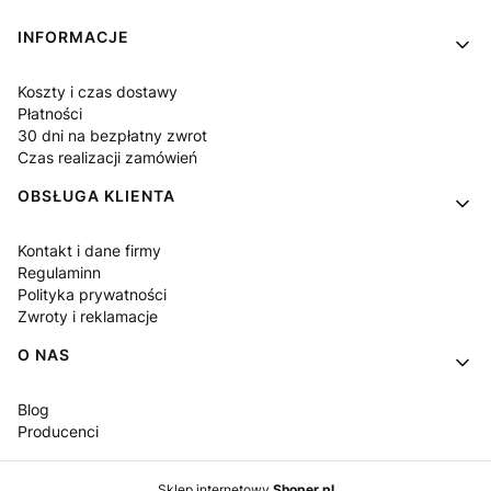
Linki w stopce
INFORMACJE
Koszty i czas dostawy
Płatności
30 dni na bezpłatny zwrot
Czas realizacji zamówień
OBSŁUGA KLIENTA
Kontakt i dane firmy
Regulaminn
Polityka prywatności
Zwroty i reklamacje
O NAS
Blog
Producenci
Sklep internetowy
Shoper.pl