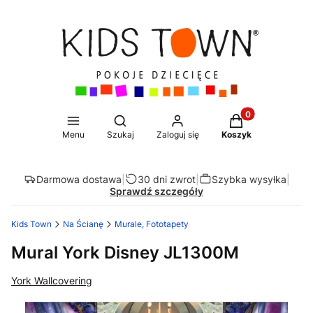
Produkty w koszy
Otwórz wyszukiwarkę
Menu
Szukaj
Zaloguj się
Koszyk
Darmowa dostawa
|
30 dni zwrot
|
Szybka wysyłka
|
Sprawdź szczegóły
Kids Town
Na Ścianę
Murale, Fototapety
Mural York Disney JL1300M
York Wallcovering