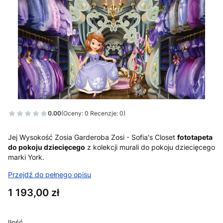
0.00
(Oceny: 0 Recenzje: 0)
Jej Wysokość Zosia Garderoba Zosi - Sofia's Closet
fototapeta
do pokoju dziecięcego
z kolekcji murali do pokoju dziecięcego
marki York.
Przejdź do pełnego opisu
Cena
1 193,00 zł
Ilość