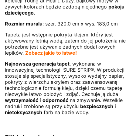
kolekcji Young at Heart. Duży, bajkowy motyw w
żywych kolorach będzie ozdobą niejednego
pokoju
dziecięcego
.
Rozmiar muralu
: szer. 320,0 cm x wys. 183,0 cm
Tapeta jest wstępnie pokryta klejem, który jest
aktywowany letnią wodą, zatem do jej położenia nie
potrzebne jest używanie żadnych dodatkowych
lepików.
Zobacz jakie to łatwe!
Najnowsza generacja tapet
, wykonana w
innowacyjnej technologii SURE STRIP®. W produkcji
stosuje się specjalistyczny, wysoko wydajny papier,
pokryty z wierzchu akrylem oraz zaawansowaną
technologicznie formułę kleju, dzięki czemu tapetę
niezwykle łatwo położyć i zdjąć. Cechuje ją duża
wytrzymałość
i
odporność
na zmywanie. Wszelkie
nadruki zrobione są przy użyciu
bezpiecznych
i
nietoksycznych
farb na bazie wody.