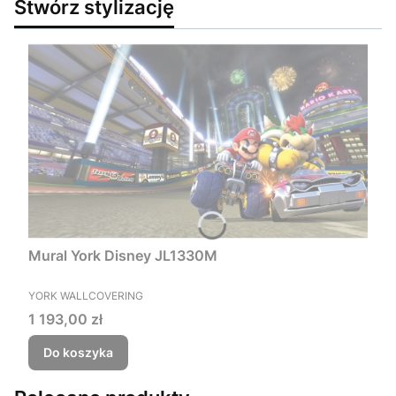
Stwórz stylizację
Mural York Disney JL1330M
PRODUCENT
YORK WALLCOVERING
Cena
1 193,00 zł
Do koszyka