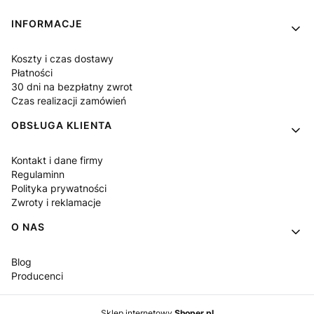
Linki w stopce
INFORMACJE
Koszty i czas dostawy
Płatności
30 dni na bezpłatny zwrot
Czas realizacji zamówień
OBSŁUGA KLIENTA
Kontakt i dane firmy
Regulaminn
Polityka prywatności
Zwroty i reklamacje
O NAS
Blog
Producenci
Sklep internetowy
Shoper.pl