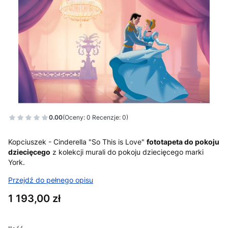
0.00
(Oceny: 0 Recenzje: 0)
Kopciuszek - Cinderella "So This is Love"
fototapeta do pokoju
dziecięcego
z kolekcji murali do pokoju dziecięcego marki
York.
Przejdź do pełnego opisu
Cena
1 193,00 zł