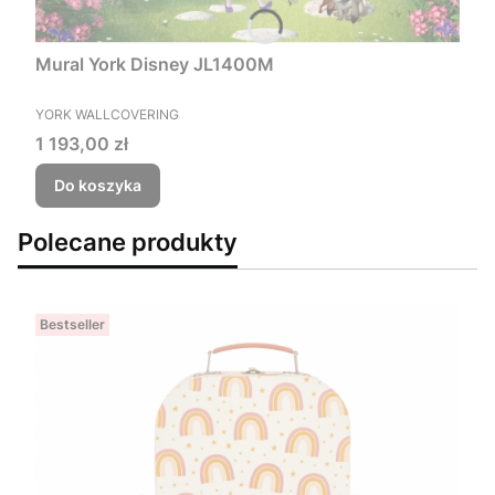
Mural York Disney JL1400M
PRODUCENT
YORK WALLCOVERING
Cena
1 193,00 zł
Do koszyka
Polecane produkty
Bestseller