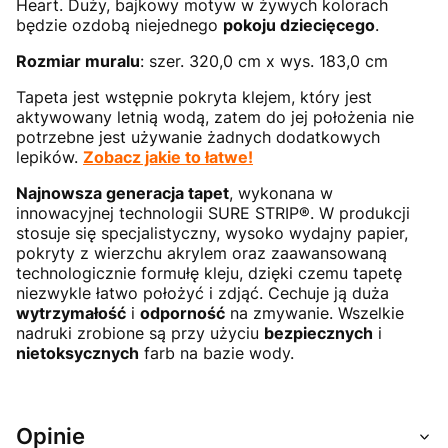
Heart. Duży, bajkowy motyw w żywych kolorach
będzie ozdobą niejednego
pokoju dziecięcego
.
Rozmiar muralu
: szer. 320,0 cm x wys. 183,0 cm
Tapeta jest wstępnie pokryta klejem, który jest
aktywowany letnią wodą, zatem do jej położenia nie
potrzebne jest używanie żadnych dodatkowych
lepików.
Zobacz jakie to łatwe!
Najnowsza generacja tapet
, wykonana w
innowacyjnej technologii SURE STRIP®. W produkcji
stosuje się specjalistyczny, wysoko wydajny papier,
pokryty z wierzchu akrylem oraz zaawansowaną
technologicznie formułę kleju, dzięki czemu tapetę
niezwykle łatwo położyć i zdjąć. Cechuje ją duża
wytrzymałość
i
odporność
na zmywanie. Wszelkie
nadruki zrobione są przy użyciu
bezpiecznych
i
nietoksycznych
farb na bazie wody.
Opinie