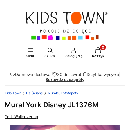
Produkty w koszy
Otwórz wyszukiwarkę
Menu
Szukaj
Zaloguj się
Koszyk
Darmowa dostawa
|
30 dni zwrot
|
Szybka wysyłka
|
Sprawdź szczegóły
Kids Town
Na Ścianę
Murale, Fototapety
Mural York Disney JL1376M
York Wallcovering