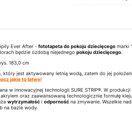
pily Ever After -
fototapeta do pokoju dziecięcego
marki Y
lorach będzie ozdobą niejednego
pokoju dziecięcego
.
wys. 183,0 cm
, który jest aktywowany letnią wodą, zatem do jej położen
acz jakie to łatwe!
ana w innowacyjnej technologii SURE STRIP®. W produkcji s
 akrylem oraz zaawansowaną technologicznie formułę kleju
duża
wytrzymałość
i
odporność
na zmywanie. Wszelkie nadr
b na bazie wody.