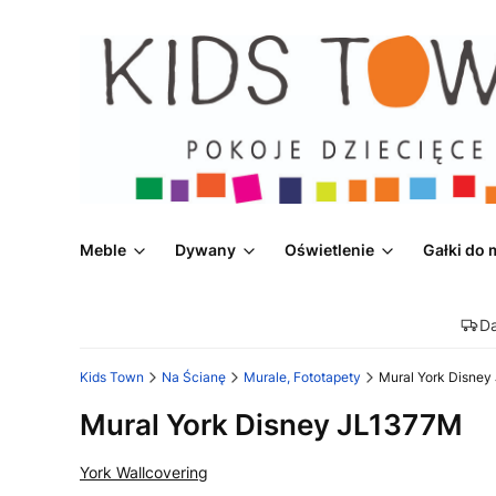
Meble
Dywany
Oświetlenie
Gałki do 
D
Kids Town
Na Ścianę
Murale, Fototapety
Mural York Disne
Mural York Disney JL1377M
York Wallcovering