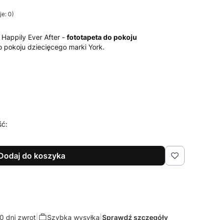
e: 0)
Happily Ever After -
fototapeta do pokoju
do pokoju dziecięcego marki York.
ść:
Dodaj do koszyka
0 dni zwrot
|
Szybka wysyłka
|
Sprawdź szczegóły