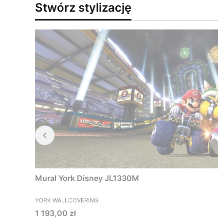
Stwórz stylizację
Mural York Disney JL1330M
PRODUCENT
YORK WALLCOVERING
Cena
1 193,00 zł