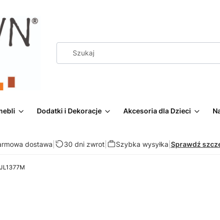
mebli
Dodatki i Dekoracje
Akcesoria dla Dzieci
Na
armowa dostawa
|
30 dni zwrot
|
Szybka wysyłka
|
Sprawdź szcz
y JL1377M