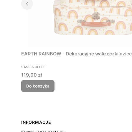
EARTH RAINBOW - Dekoracyjne walizeczki dzieci
PRODUCENT
SASS & BELLE
Cena
119,00 zł
Do koszyka
Linki w stopce
INFORMACJE