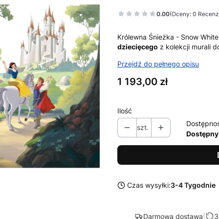
0.00
(Oceny: 0 Recenzj
Królewna Śnieżka - Snow White 
dziecięcego
z kolekcji murali 
Przejdź do pełnego opisu
Cena
1 193,00 zł
Ilość
Dostępno
szt.
Dostępny
Czas wysyłki:
3-4 Tygodnie
Darmowa dostawa
|
3