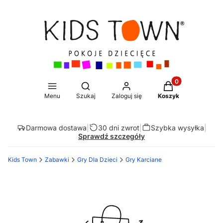
Produkty w koszy
Otwórz wyszukiwarkę
Menu
Szukaj
Zaloguj się
Koszyk
Darmowa dostawa
|
30 dni zwrot
|
Szybka wysyłka
|
Sprawdź szczegóły
Kids Town
Zabawki
Gry Dla Dzieci
Gry Karciane