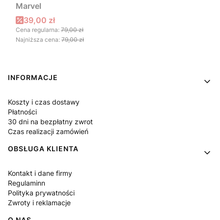
Marvel
Cena promocyjna
39,00 zł
Cena regularna:
79,00 zł
Najniższa cena:
79,00 zł
Linki w stopce
INFORMACJE
Koszty i czas dostawy
Płatności
30 dni na bezpłatny zwrot
Czas realizacji zamówień
OBSŁUGA KLIENTA
Kontakt i dane firmy
Regulaminn
Polityka prywatności
Zwroty i reklamacje
O NAS