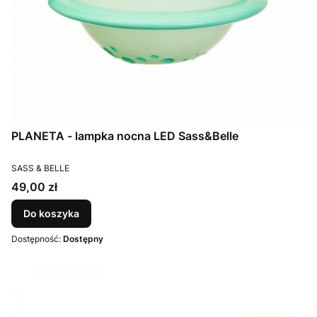
PLANETA - lampka nocna LED Sass&Belle
PRODUCENT
SASS & BELLE
Cena
49,00 zł
Do koszyka
Dostępność:
Dostępny