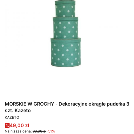
MORSKIE W GROCHY - Dekoracyjne okrągłe pudełka 3
szt. Kazeto
PRODUCENT
KAZETO
Cena promocyjna
49,00 zł
Najniższa cena:
99,00 zł
-51%