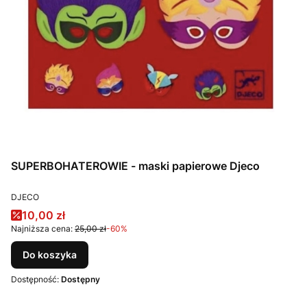
SUPERBOHATEROWIE - maski papierowe Djeco
PRODUCENT
DJECO
Cena promocyjna
10,00 zł
Najniższa cena:
25,00 zł
-60%
Do koszyka
Dostępność:
Dostępny