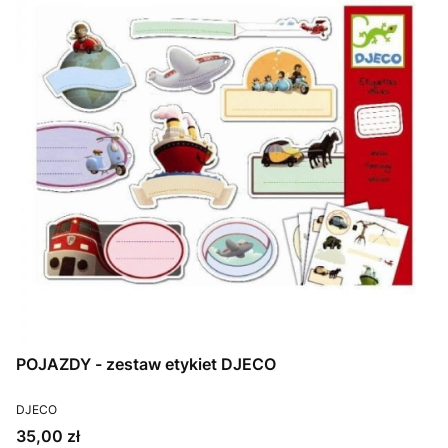
POJAZDY - zestaw etykiet DJECO
PRODUCENT
DJECO
Cena
35,00 zł