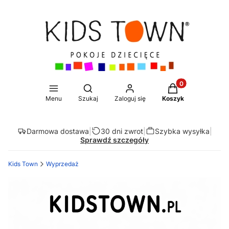
Produkty w koszy
Otwórz wyszukiwarkę
Menu
Szukaj
Zaloguj się
Koszyk
Darmowa dostawa
|
30 dni zwrot
|
Szybka wysyłka
|
Sprawdź szczegóły
Kids Town
Wyprzedaż