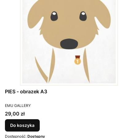
PIES - obrazek A3
PRODUCENT
EMU GALLERY
Cena
29,00 zł
Do koszyka
Dostępność:
Dostępny