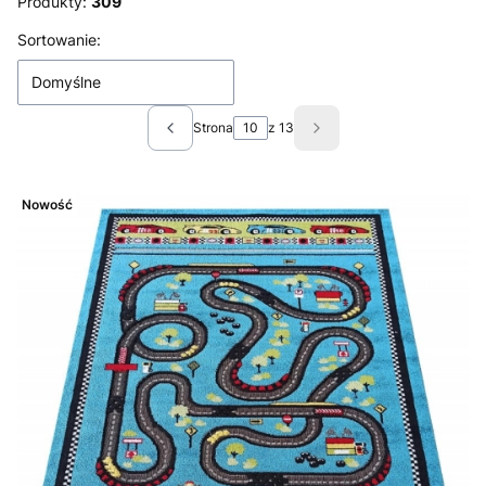
Produkty:
309
Lista produktów
Sortowanie:
Domyślne
Strona
z 13
Poprzednie produkty
Następne produkty
Nowość