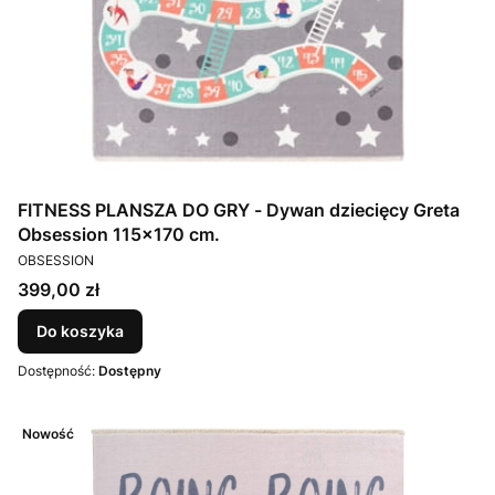
FITNESS PLANSZA DO GRY - Dywan dziecięcy Greta
Obsession 115x170 cm.
PRODUCENT
OBSESSION
Cena
399,00 zł
Do koszyka
Dostępność:
Dostępny
Nowość