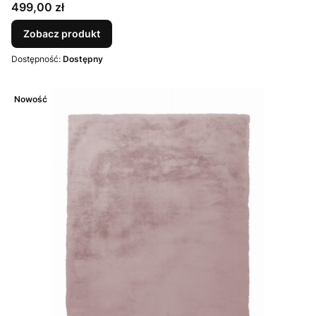
Cena
499,00 zł
Zobacz produkt
Dostępność:
Dostępny
Nowość