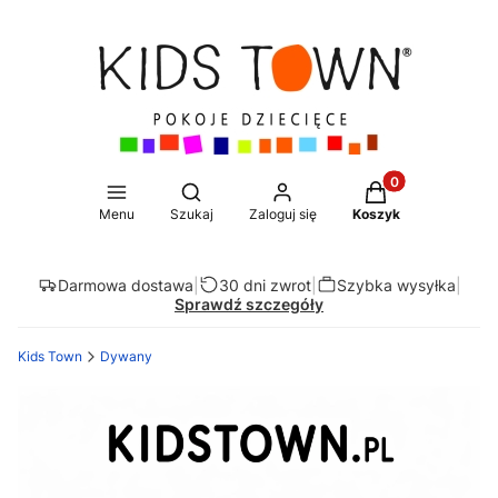
Produkty w koszy
Otwórz wyszukiwarkę
Menu
Szukaj
Zaloguj się
Koszyk
Darmowa dostawa
|
30 dni zwrot
|
Szybka wysyłka
|
Sprawdź szczegóły
Kids Town
Dywany