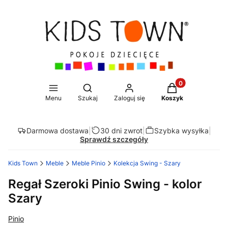
Produkty w koszy
Otwórz wyszukiwarkę
Menu
Szukaj
Zaloguj się
Koszyk
Darmowa dostawa
|
30 dni zwrot
|
Szybka wysyłka
|
Sprawdź szczegóły
Kids Town
Meble
Meble Pinio
Kolekcja Swing - Szary
Regał Szeroki Pinio Swing - kolor
Szary
Pinio