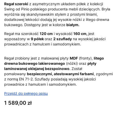
Regał szeroki
z asymetrycznym układem półek z kolekcji
Swing od Pinio polskiego producenta mebli dziecięcych. Bryła
wyróżnia się skandynawskim stylem z prostymi liniami,
dodatkowej lekkości dodają jej wysokie nóżki z litego drewna
bukowego. Dostępny jest w kolorze
białym.
Regał ma szerokość
120 cm
i wysokość
160 cm,
jest
wyposażony w
9 półek
oraz
2 szuflady
na wysokiej jakości
prowadnicach z hamulcem i samodomykiem.
Regał zrobiony jest z malowanej płyty
MDF
(fronty),
litego
drewna bukowego lakierowanego
(nóżki) oraz
płyty
laminowanej oklejanej bezspoinowo
. Został
pomalowany
bezpiecznymi, atestowanymi farbami
, zgodnymi
z normą EN 71-2. Szuflady posiadają wysokiej jakości
prowadnice z hamulcem i samodomykiem.
Przejdź do pełnego opisu
Cena
1 589,00 zł