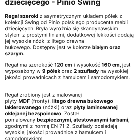
dziecięcego - Pinio Swing
Regał szeroki
z asymetrycznym układem półek z
kolekcji Swing od Pinio polskiego producenta mebli
dziecięcych. Bryła wyróżnia się skandynawskim
stylem z prostymi liniami, dodatkowej lekkości dodają
jej wysokie nóżki z litego drewna
bukowego. Dostępny jest w kolorze
białym oraz
szarym.
Regał ma szerokość
120 cm
i wysokość
160 cm,
jest
wyposażony w
9 półek
oraz
2 szuflady
na wysokiej
jakości prowadnicach z hamulcem i samodomykiem.
Regał zrobiony jest z malowanej
płyty
MDF
(fronty),
litego drewna bukowego
lakierowanego
(nóżki) oraz
płyty laminowanej
oklejanej bezspoinowo
. Został
pomalowany
bezpiecznymi, atestowanymi farbami
,
zgodnymi z normą EN 71-2. Szuflady posiadają
wysokiej jakości prowadnice z hamulcem i
samodomykiem.