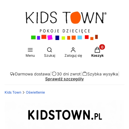
Produkty w koszy
Otwórz wyszukiwarkę
Menu
Szukaj
Zaloguj się
Koszyk
Darmowa dostawa
|
30 dni zwrot
|
Szybka wysyłka
|
Sprawdź szczegóły
Kids Town
Oświetlenie