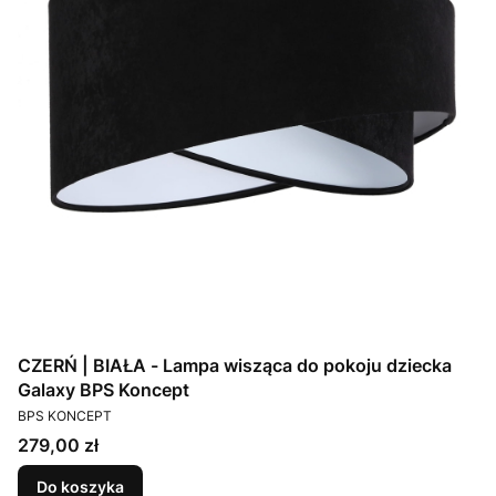
CZERŃ | BIAŁA - Lampa wisząca do pokoju dziecka
Galaxy BPS Koncept
PRODUCENT
BPS KONCEPT
Cena
279,00 zł
Do koszyka