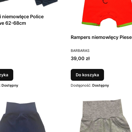
i niemowlęce Police
we 62-68cm
T
Rampers niemowlęcy Pies
PRODUCENT
BARBARAS
Cena
39,00 zł
zyka
Do koszyka
:
Dostępny
Dostępność:
Dostępny