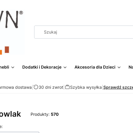
mebli
Dodatki i Dekoracje
Akcesoria dla Dzieci
Na
armowa dostawa
|
30 dni zwrot
|
Szybka wysyłka
|
Sprawdź szcz
owlak
Produkty:
570
 produktów
e: