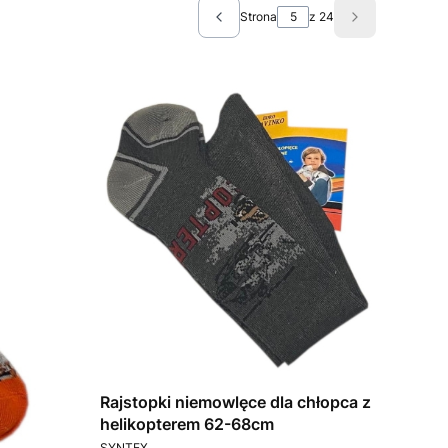
Strona
z 24
Poprzednie produkty
Następne pro
Rajstopki niemowlęce dla chłopca z
helikopterem 62-68cm
PRODUCENT
SYNTEX