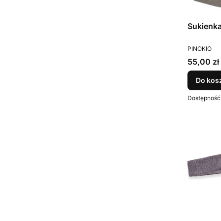
Sukienka
PRODUCEN
PINOKIO
Cena
55,00 zł
Do kos
Dostępność