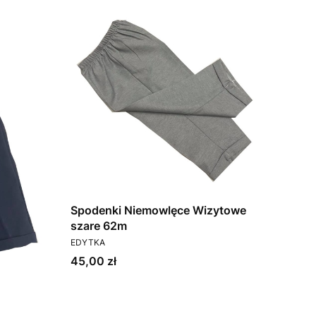
Spodenki Niemowlęce Wizytowe
szare 62m
PRODUCENT
EDYTKA
Cena
45,00 zł