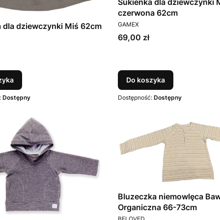
Sukienka dla dziewczynki 
czerwona 62cm
PRODUCENT
GAMEX
 dla dziewczynki Miś 62cm
Cena
69,00 zł
T
zyka
Do koszyka
:
Dostępny
Dostępność:
Dostępny
Bluzeczka niemowlęca Ba
Organiczna 66-73cm
PRODUCENT
BELOVED