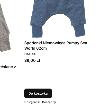
Spodenki Niemowlęce Pumpy Sea
World 62cm
PRODUCENT
PINOKIO
Cena
39,00 zł
łniane z
Do koszyka
Dostępność:
Dostępny