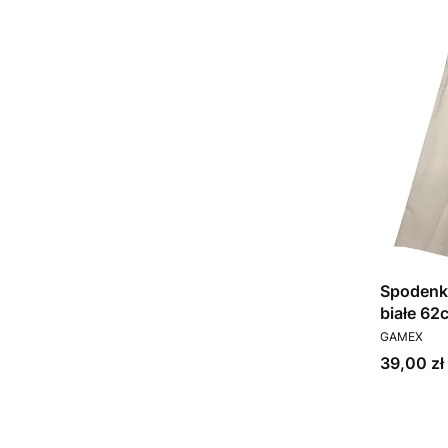
Spodenk
białe 62
PRODUCEN
GAMEX
Cena
39,00 zł