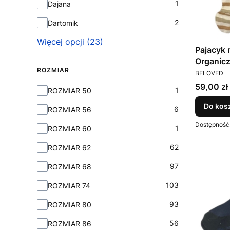
1
Dajana
2
Dartomik
Więcej opcji (23)
Pajacyk
Organic
ROZMIAR
PRODUCEN
BELOVED
Cena
59,00 zł
Rozmiar
1
ROZMIAR 50
Do kos
6
ROZMIAR 56
Dostępność
1
ROZMIAR 60
62
ROZMIAR 62
97
ROZMIAR 68
103
ROZMIAR 74
93
ROZMIAR 80
56
ROZMIAR 86