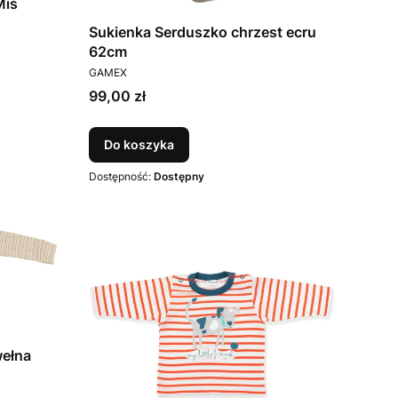
Miś
Sukienka Serduszko chrzest ecru
62cm
PRODUCENT
GAMEX
Cena
99,00 zł
Do koszyka
Dostępność:
Dostępny
wełna