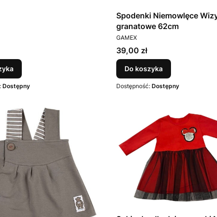
Spodenki Niemowlęce Wiz
granatowe 62cm
PRODUCENT
GAMEX
Cena
39,00 zł
zyka
Do koszyka
:
Dostępny
Dostępność:
Dostępny