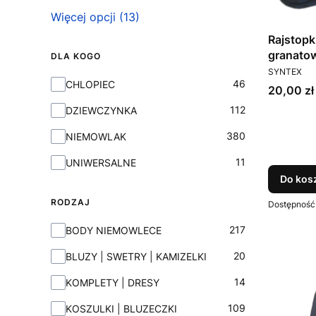
Więcej opcji (13)
Rajstopk
granato
DLA KOGO
PRODUCEN
SYNTEX
Dla Kogo
46
CHLOPIEC
Cena
20,00 zł
112
DZIEWCZYNKA
380
NIEMOWLAK
11
UNIWERSALNE
Do kos
RODZAJ
Dostępność
Rodzaj
217
BODY NIEMOWLECE
20
BLUZY | SWETRY | KAMIZELKI
14
KOMPLETY | DRESY
109
KOSZULKI | BLUZECZKI