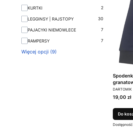
2
KURTKI
30
LEGGINSY | RAJSTOPY
7
PAJACYKI NIEMOWLECE
7
RAMPERSY
Więcej opcji (9)
Spodenk
granato
PRODUCEN
DARTOMIK
Cena
19,00 zł
Do kos
Dostępność