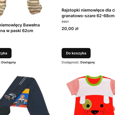
Rajstopki niemowlęce dla 
granatowo-szare 62-68cm
PRODUCENT
INNY
 niemowlęcy Bawełna
Cena
20,00 zł
zna w paski 62cm
T
zyka
Do koszyka
:
Dostępny
Dostępność:
Dostępny