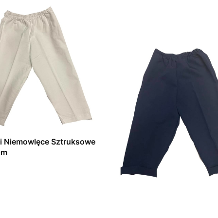
i Niemowlęce Sztruksowe
cm
T