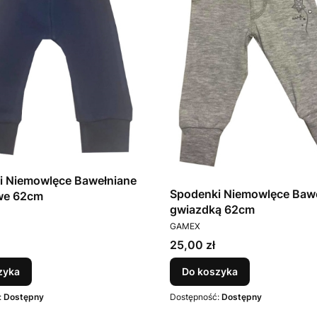
i Niemowlęce Bawełniane
Spodenki Niemowlęce Bawe
we 62cm
gwiazdką 62cm
T
PRODUCENT
GAMEX
Cena
25,00 zł
zyka
Do koszyka
:
Dostępny
Dostępność:
Dostępny