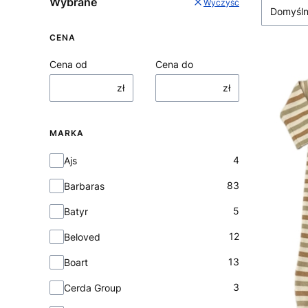
Wybrane
Wyczyść
Domyśl
CENA
Cena od
Cena do
zł
zł
MARKA
Marka
4
Ajs
83
Barbaras
5
Batyr
12
Beloved
13
Boart
3
Cerda Group