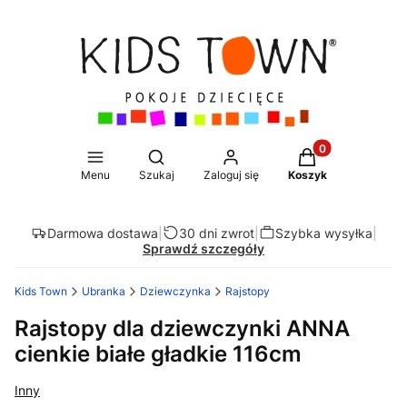
Produkty w koszy
Otwórz wyszukiwarkę
Menu
Szukaj
Zaloguj się
Koszyk
Darmowa dostawa
|
30 dni zwrot
|
Szybka wysyłka
|
Sprawdź szczegóły
Kids Town
Ubranka
Dziewczynka
Rajstopy
Rajstopy dla dziewczynki ANNA
cienkie białe gładkie 116cm
Inny